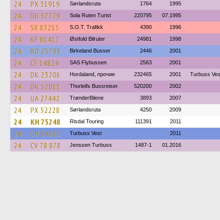
24
PX 31919
Sørlandsruta
1764
1995
24
DH 57779
Sola Ruten Turist
220795
07.1995
24
SR 83215
S.O.T. Trafikk
4390
1996
24
KF 81417
Østfold Bilruter
24981
1998
24
BD 25799
Birkeland Busser
2446
2001
24
CF 14824
SAS Flybussen
2563
2001
24
DK 23206
Hordaland, прочие
232465
2001
Turbuss Ves
24
DK 52011
Thorleifs Bussreiser
520200
2002
24
UA 27442
TrønderBilene
3893
2007
24
PX 52228
Sørlandsruta
4250
2009
24
KH 75248
Risdal Touring
111391
2011
24
DN 64685
Turbuss Vest
2011
24
CV 78 878
Jenssen Turbuss
1487-1
01.2016