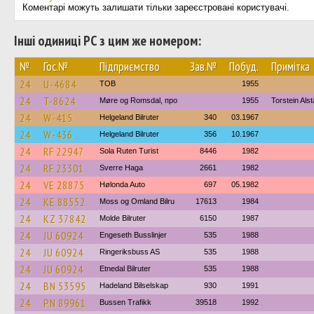
Коментарі можуть залишати тільки зареєстровані користувачі.
Інші одиниці РС з цим же номером:
№
Гос.№
Підприємство
Зав.№
Побуд.
Примітка
24
U-4684
TOB
1955
24
T-8624
Møre og Romsdal, про
1955
Torstein Als
24
W-415
Helgeland Bilruter
340
03.1967
24
W-436
Helgeland Bilruter
356
10.1967
24
RF 22947
Sola Ruten Turist
8446
1982
24
RF 23301
Sverre Haga
2661
1982
24
VE 28875
Hølonda Auto
697
05.1982
24
KE 88552
Moss og Omland Bilru
17613
1984
24
KZ 37842
Molde Bilruter
6150
1987
24
JU 60924
Engeseth Busslinjer
535
1988
24
JU 60924
Ringeriksbuss AS
535
1988
24
JU 60924
Etnedal Bilruter
535
1988
24
BN 53595
Hadeland Bilselskap
930
1991
24
PN 89961
Bussen Trafikk
39518
1992