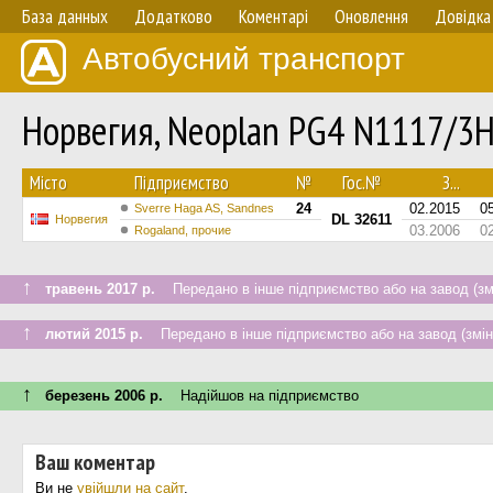
База данных
Додатково
Коментарі
Оновлення
Довідка
Автобусний транспорт
Норвегия, Neoplan PG4 N1117/3H
Мiсто
Підприємство
№
Гос.№
З...
24
02.2015
0
Sverre Haga AS, Sandnes
DL 32611
Норвегия
03.2006
0
Rogaland, прочие
↑
травень 2017 р.
Передано в інше підприємство або на завод (зм
↑
лютий 2015 р.
Передано в інше підприємство або на завод (змін
↑
березень 2006 р.
Надійшов на підприємство
Ваш коментар
Ви не
увійшли на сайт
.