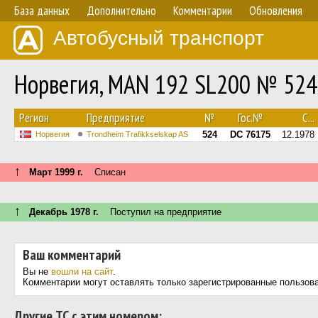
База данных
Дополнительно
Комментарии
Обновления
Автобусный транспорт
Норвегия, MAN 192 SL200 № 524
Регион
Предприятие
№
Гос.№
С...
524
DC 76175
12.1978
Норвегия
Trondheim Trafikkselskap AS
↑
Март 1999 г.
Списан
↑
Декабрь 1978 г.
Поступил на предприятие
Ваш комментарий
Вы не
вошли на сайт
.
Комментарии могут оставлять только зарегистрированные пользов
Другие ТС с этим номером: