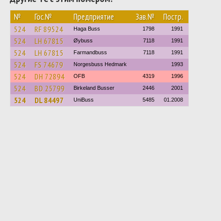
№
Гос.№
Предприятие
Зав.№
Постр.
524
RF 89524
Haga Buss
1798
1991
524
LH 67815
Øybuss
7118
1991
524
LH 67815
Farmandbuss
7118
1991
524
FS 74679
Norgesbuss Hedmark
1993
524
DH 72894
OFB
4319
1996
524
BD 25799
Birkeland Busser
2446
2001
524
DL 84497
UniBuss
5485
01.2008