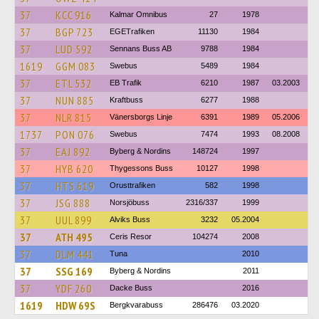
37
KCC 916
Kalmar Omnibus
27
1978
37
BGP 723
EGETrafiken
11130
1984
37
LUD 592
Sennans Buss AB
9788
1984
1619
GGM 083
Swebus
5489
1984
37
ETL 532
EB Trafik
6210
1987
03.2003
37
NUN 885
Kraftbuss
6277
1988
37
NLR 815
Vänersborgs Linje
6391
1989
05.2006
1737
PON 076
Swebus
7474
1993
08.2008
37
EAJ 892
Byberg & Nordins
148724
1997
37
HYB 620
Thygessons Buss
10127
1998
37
HTS 619
Orusttrafiken
582
1998
37
JSG 888
Norsjöbuss
2316/337
1999
37
UUL 899
Alviks Buss
3232
05.2004
37
ATH 495
Ceris Resor
104274
2008
37
DLM 441
Tuna
2010
37
SSG 169
Byberg & Nordins
2011
37
YDF 260
Dacke Buss
2016
1619
HDW 69S
Bergkvarabuss
286476
03.2020