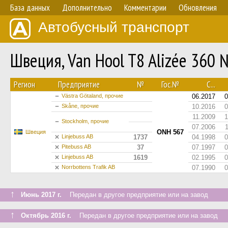
База данных
Дополнительно
Комментарии
Обновления
Автобусный транспорт
Швеция, Van Hool T8 Alizée 360
Регион
Предприятие
№
Гос.№
С...
Västra Götaland, прочие
06.2017
0
Skåne, прочие
10.2016
0
11.2009
1
Stockholm, прочие
07.2006
ONH 567
Швеция
Linjebuss AB
1737
04.1998
0
Pitebuss AB
37
07.1997
0
Linjebuss AB
1619
02.1995
0
Norrbottens Trafik AB
07.1990
0
↑
Июнь 2017 г.
Передан в другое предприятие или на завод
↑
Октябрь 2016 г.
Передан в другое предприятие или на завод