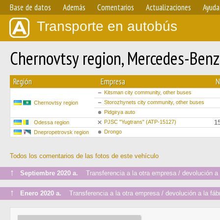
Base de datos
Además
Comentarios
Actualizaciones
Ayuda
Transporte en autobús
Chernovtsy region, Mercedes-Ben
Región
Empresa
Kitsman city community, other buses
Storozhynets city community, other buses
Chernovtsy region
Pidgirya auto
PJSC "Yugtrans" (ATP-15127)
1
Odessa region
Drongo
Dnepropetrovsk region
Todos los comentarios de las fotos de este vehículo
↑
Septiembre 2020 a.
Transferencia a la otra empresa / devolución a l
↑
Enero 2020 a.
Transferencia a la otra empresa / devolución a la fáb