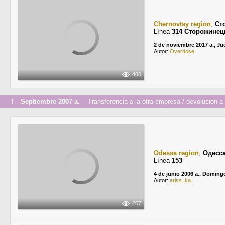
Chernovtsy region
,
Ст
Línea
314 Сторожинец
2 de noviembre 2017 a., Ju
Autor:
Overdose
400
↑
Septiembre 2007 a.
Transferencia a la otra empresa / devolución a l
Odessa region
,
Одесс
Línea
153
4 de junio 2006 a., Doming
Autor:
ariss_ka
267