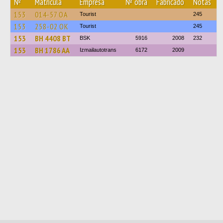
№
Matrícula
Empresa
№ obra
Fabricado
Notas
153
014-57 ОА
Tourist
245
153
258-02 ОК
Tourist
245
153
BH 4408 BT
BSK
5916
2008
232
153
BH 1786 AA
Izmailautotrans
6172
2009