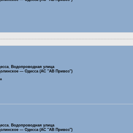
есса
,
Водопроводная улица
долинское — Одесса (АС "АВ Привоз")
ца
есса
,
Водопроводная улица
долинское — Одесса (АС "АВ Привоз")