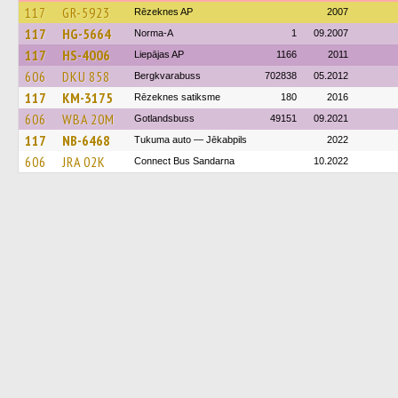
117
GR-5923
Rēzeknes AP
2007
117
HG-5664
Norma-A
1
09.2007
117
HS-4006
Liepājas AP
1166
2011
606
DKU 858
Bergkvarabuss
702838
05.2012
117
KM-3175
Rēzeknes satiksme
180
2016
606
WBA 20M
Gotlandsbuss
49151
09.2021
117
NB-6468
Tukuma auto — Jēkabpils
2022
606
JRA 02K
Connect Bus Sandarna
10.2022