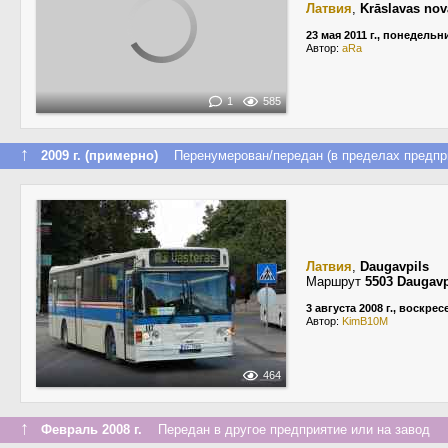
Латвия
,
Krāslavas no
23 мая 2011 г., понедельн
Автор:
aRa
1
585
↑
2009 г. (примерно)
Перенумерован/передан (в пределах предпр
Латвия
,
Daugavpils
Маршрут
5503 Daugavp
3 августа 2008 г., воскре
Автор:
KimB10M
464
↑
Февраль 2008 г.
Передан в другое предприятие или на завод