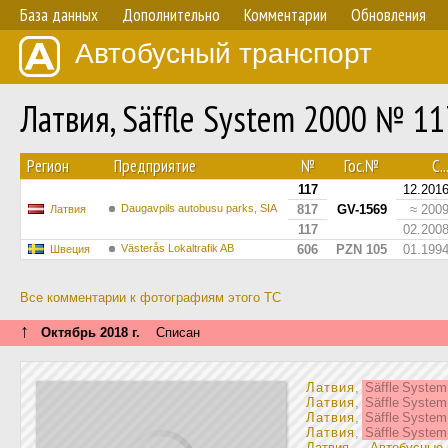
База данных
Дополнительно
Комментарии
Обновления
Автобусный транспорт
Латвия, Säffle System 2000 № 11
Регион
Предприятие
№
Гос.№
С..
117
12.201
Daugavpils autobusu parks, SIA
817
GV-1569
≈ 200
Латвия
117
02.200
Västerås Lokaltrafik AB
606
PZN 105
01.199
Швеция
Все комментарии к фотографиям этого ТС
↑
Октябрь 2018 г.
Списан
Латвия
,
Säffle Syste
Латвия
,
Säffle Syste
Латвия
,
Säffle Syste
Латвия
,
Säffle Syste
Латвия
—
Автобусные 