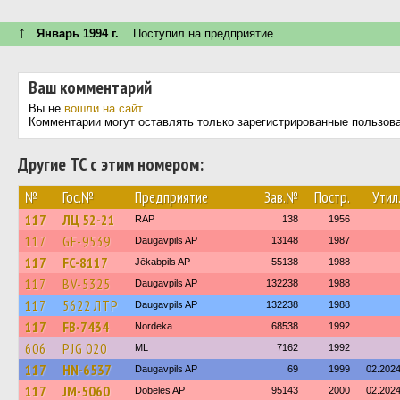
↑
Январь 1994 г.
Поступил на предприятие
Ваш комментарий
Вы не
вошли на сайт
.
Комментарии могут оставлять только зарегистрированные пользов
Другие ТС с этим номером:
№
Гос.№
Предприятие
Зав.№
Постр.
Утил
117
ЛЦ 52-21
RAP
138
1956
117
GF-9539
Daugavpils AP
13148
1987
117
FC-8117
Jēkabpils AP
55138
1988
117
BV-5325
Daugavpils AP
132238
1988
117
5622 ЛТР
Daugavpils AP
132238
1988
117
FB-7434
Nordeka
68538
1992
606
PJG 020
ML
7162
1992
117
HN-6537
Daugavpils AP
69
1999
02.202
117
JM-5060
Dobeles AP
95143
2000
02.202