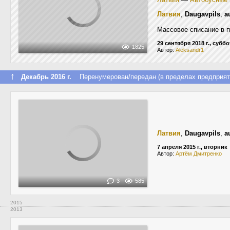
Латвия
,
Daugavpils
,
a
Массовое списание в п
29 сентября 2018 г., суббо
1825
Автор:
Aleksandr1
↑
Декабрь 2016 г.
Перенумерован/передан (в пределах предприят
Латвия
,
Daugavpils
,
a
7 апреля 2015 г., вторник
Автор:
Артём Дмитренко
3
585
2015
2013