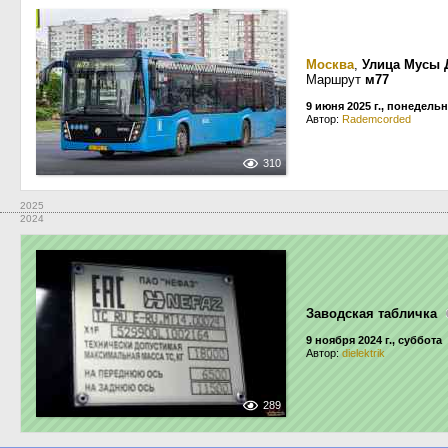
Москва
,
Улица Мусы 
Маршрут
м77
9 июня 2025 г., понедель
Автор:
Rademcorded
310
2025
2024
Заводская табличка
9 ноября 2024 г., суббота
Автор:
dielektrik
289