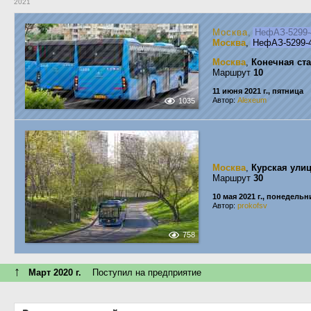
2021
Москва
,
НефАЗ-5299-
Москва
,
НефАЗ-5299-
Москва
,
Конечная ст
Маршрут
10
11 июня 2021 г., пятница
Автор:
Alexeum
1035
Москва
,
Курская ули
Маршрут
30
10 мая 2021 г., понедельн
Автор:
prokofsv
758
↑
Март 2020 г.
Поступил на предприятие