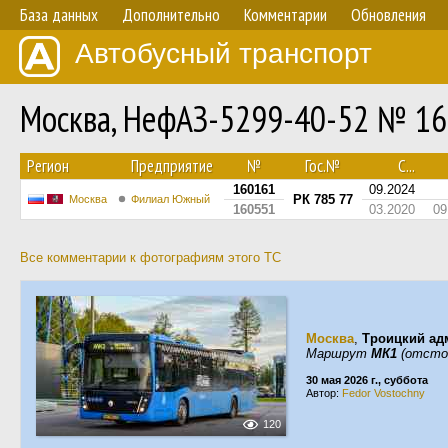
База данных
Дополнительно
Комментарии
Обновления
Автобусный транспорт
Москва, НефАЗ-5299-40-52 № 1
Регион
Предприятие
№
Гос.№
С...
160161
09.2024
РК 785 77
Москва
Филиал Южный
160551
03.2020
09
Все комментарии к фотографиям этого ТС
Москва
,
Троицкий ад
Маршрут
МК1
(отстой
30 мая 2026 г., суббота
Автор:
Fedor Vostochny
120