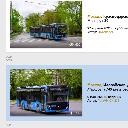
Москва
,
Краснодарск
Маршрут
30
27 апреля 2024 г., суббота
Автор:
Dozenazer
409
2024
2023
Москва
,
Иловайская 
Маршрут
749
(не в ре
9 мая 2023 г., вторник
Автор:
FomVik-Gyl233
732
2023