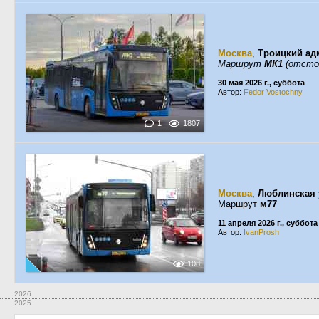
Москва
,
Троицкий ад
Маршрут
МК1
(отстой
30 мая 2026 г., суббота
Автор:
Fedor Vostochny
1
1807
Москва
,
Люблинская 
Маршрут
м77
11 апреля 2026 г., суббота
Автор:
IvanProsh
108
2026
2025