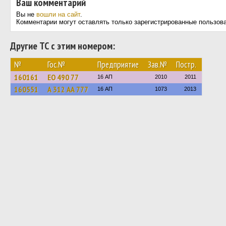
Ваш комментарий
Вы не
вошли на сайт
.
Комментарии могут оставлять только зарегистрированные пользов
Другие ТС с этим номером:
№
Гос.№
Предприятие
Зав.№
Постр.
160161
ЕО 490 77
16 АП
2010
2011
160551
А 312 АА 777
16 АП
1073
2013