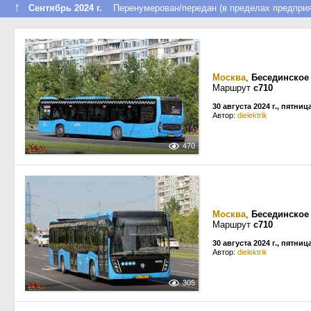
↑
Сентябрь 2024 г.
Перенумерован/передан (в пределах предприя
Москва
,
Бесединское
Маршрут
с710
30 августа 2024 г., пятниц
Автор:
dielektrik
470
Москва
,
Бесединское
Маршрут
с710
30 августа 2024 г., пятниц
Автор:
dielektrik
305