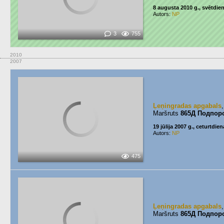
8 augusta 2010 g., svētdie
Autors:
NP
3
755
2010
2007
Ļeņingradas apgabals
Maršruts
865Д Подпор
19 jūlija 2007 g., ceturtdien
Autors:
NP
475
Ļeņingradas apgabals
Maršruts
865Д Подпор