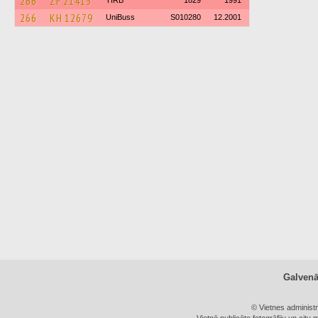
266
ZF 21413
TIRB
1829
1991
266
KH 12679
UniBuss
S010280
12.2001
Galven
© Vietnes administ