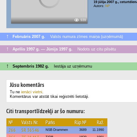
19 jūlija 2007 g., ceturtdien
Autors:
NP
939
↑
Februāris 2007 g.
Valsts numura zīmes maiņa (uzņēmumā)
↑
Aprīlis 1997 g. — Jūnijs 1997 g.
Nodots uz citu pilsētu
↑
Septembris 1982 g.
Iestāja uz uzņēmumu
Jūsu komentārs
Tu ne
ienāci vietni
.
Komentārus var atstāt tikai reģistrēti lietotāji.
Citi transportlīdzekļi ar šo numuru:
№
Valsts Nr.
Parks
Rūp.№
Raž.
266
SR 36546
NSB Drammen
3689
11.1990