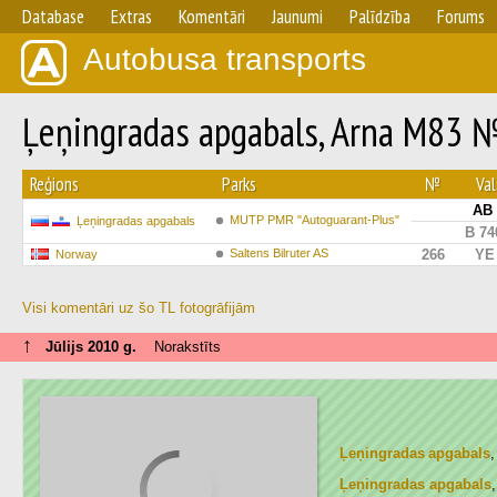
Database
Extras
Komentāri
Jaunumi
Palīdzība
Forums
Autobusa transports
Ļeņingradas apgabals, Arna M83 
Reģions
Parks
№
Val
АВ 
MUTP PMR "Autoguarant-Plus"
Ļeņingradas apgabals
В 74
Saltens Bilruter AS
266
YE
Norway
Visi komentāri uz šo TL fotogrāfijām
↑
Jūlijs 2010 g.
Norakstīts
Ļeņingradas apgabals
Ļeņingradas apgabals