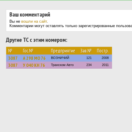
Ваш комментарий
Вы не
вошли на сайт
.
Комментарии могут оставлять только зарегистрированные пользов
Другие ТС с этим номером:
№
Гос.№
Предприятие
Зав.№
Постр.
3087
А 298 МО 76
ВОЗНИЧИЙ
121
2008
3087
У 040 КН 76
Транском-Авто
234
2011