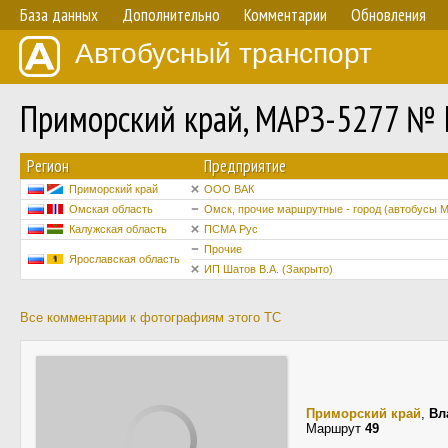
База данных
Дополнительно
Комментарии
Обновления
Автобусный транспорт
Приморский край, МАРЗ-5277 № 
Регион
Предприятие
Приморский край
ООО ВАК
Омская область
Омск, прочие маршрутные - город (автобусы М
Калужская область
ПСМА Рус
Прочие
Ярославская область
ИП Шатов В.А. (Закрыто)
Все комментарии к фотографиям этого ТС
Приморский край
,
Вл
Маршрут
49