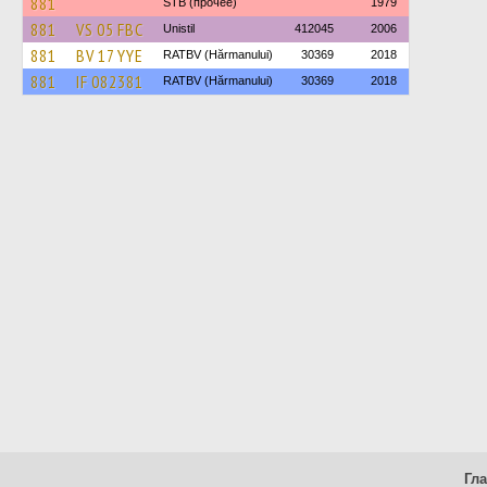
881
STB (прочее)
1979
881
VS 05 FBC
Unistil
412045
2006
881
BV 17 YYE
RATBV (Hărmanului)
30369
2018
881
IF 082381
RATBV (Hărmanului)
30369
2018
Гл