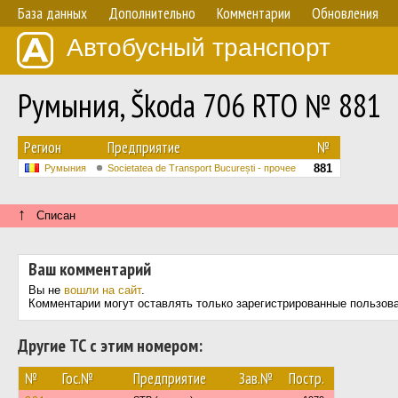
База данных
Дополнительно
Комментарии
Обновления
Автобусный транспорт
Румыния, Škoda 706 RTO № 881
Регион
Предприятие
№
881
Румыния
Societatea de Transport București - прочее
↑
Списан
Ваш комментарий
Вы не
вошли на сайт
.
Комментарии могут оставлять только зарегистрированные пользов
Другие ТС с этим номером:
№
Гос.№
Предприятие
Зав.№
Постр.