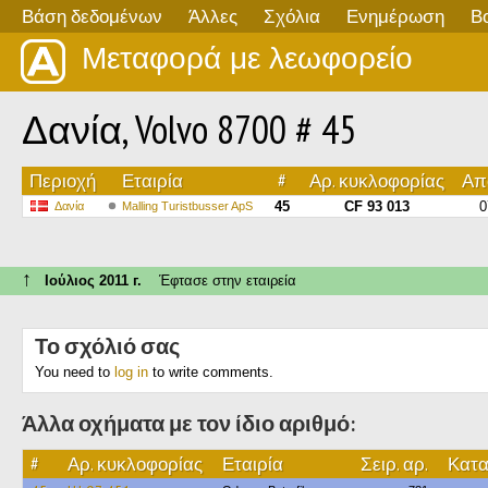
Βάση δεδομένων
Άλλες
Σχόλια
Ενημέρωση
Β
Μεταφορά με λεωφορείο
Δανία, Volvo 8700 # 45
Περιοχή
Εταιρία
#
Αρ. κυκλοφορίας
Από
45
CF 93 013
0
Δανία
Malling Turistbusser ApS
↑
Ιούλιος 2011 г.
Έφτασε στην εταιρεία
Το σχόλιό σας
You need to
log in
to write comments.
Άλλα οχήματα με τον ίδιο αριθμό:
#
Αρ. κυκλοφορίας
Εταιρία
Σειρ. αρ.
Κατα