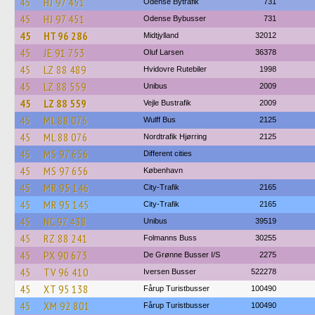
45
HJ 97 451
Odense Bytrafik
731
45
HJ 97 451
Odense Bybusser
731
45
HT 96 286
Midtjylland
32012
45
JE 91 753
Oluf Larsen
36378
45
LZ 88 489
Hvidovre Rutebiler
1998
45
LZ 88 559
Unibus
2009
45
LZ 88 559
Vejle Bustrafik
2009
45
ML 88 076
Wulff Bus
2125
45
ML 88 076
Nordtrafik Hjørring
2125
45
MS 97 656
Different cities
45
MS 97 656
København
45
MR 95 146
City-Trafik
2165
45
MR 95 145
City-Trafik
2165
45
NC 97 438
Unibus
39519
45
RZ 88 241
Folmanns Buss
30255
45
PX 90 673
De Grønne Busser I/S
2275
45
TV 96 410
Iversen Busser
522278
45
XT 95 138
Fårup Turistbusser
100490
45
XM 92 801
Fårup Turistbusser
100490