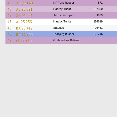
45
XD 96 140
NF Turistbusser
571
45
XE 96 091
Haarby Turist
107150
45
XK 95 531
Jørns Busrejser
1109
45
AL 23 235
Haarby Turist
116619
45
BA 96 419
Silkebus
26451
45
BA 33 900
Todbjerg Busser
121746
45
CL 37 520
Gråhundbus Ballerup