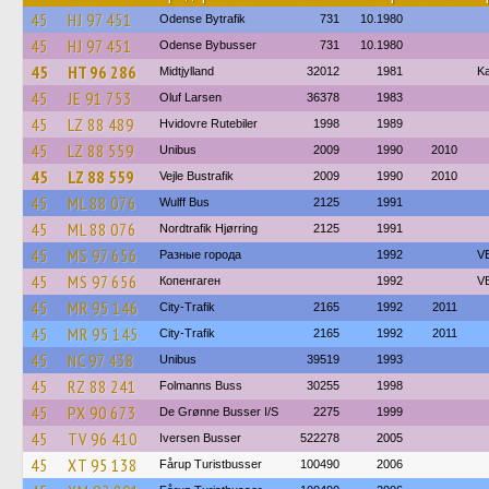
45
HJ 97 451
Odense Bytrafik
731
10.1980
45
HJ 97 451
Odense Bybusser
731
10.1980
45
HT 96 286
Midtjylland
32012
1981
Ka
45
JE 91 753
Oluf Larsen
36378
1983
45
LZ 88 489
Hvidovre Rutebiler
1998
1989
45
LZ 88 559
Unibus
2009
1990
2010
45
LZ 88 559
Vejle Bustrafik
2009
1990
2010
45
ML 88 076
Wulff Bus
2125
1991
45
ML 88 076
Nordtrafik Hjørring
2125
1991
45
MS 97 656
Разные города
1992
V
45
MS 97 656
Копенгаген
1992
V
45
MR 95 146
City-Trafik
2165
1992
2011
45
MR 95 145
City-Trafik
2165
1992
2011
45
NC 97 438
Unibus
39519
1993
45
RZ 88 241
Folmanns Buss
30255
1998
45
PX 90 673
De Grønne Busser I/S
2275
1999
45
TV 96 410
Iversen Busser
522278
2005
45
XT 95 138
Fårup Turistbusser
100490
2006