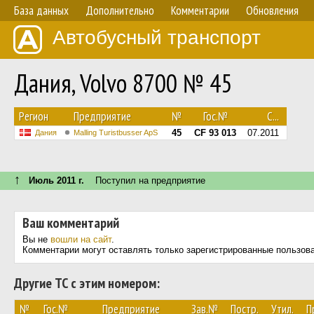
База данных
Дополнительно
Комментарии
Обновления
Автобусный транспорт
Дания, Volvo 8700 № 45
Регион
Предприятие
№
Гос.№
С...
45
CF 93 013
07.2011
Дания
Malling Turistbusser ApS
↑
Июль 2011 г.
Поступил на предприятие
Ваш комментарий
Вы не
вошли на сайт
.
Комментарии могут оставлять только зарегистрированные пользов
Другие ТС с этим номером:
№
Гос.№
Предприятие
Зав.№
Постр.
Утил.
П