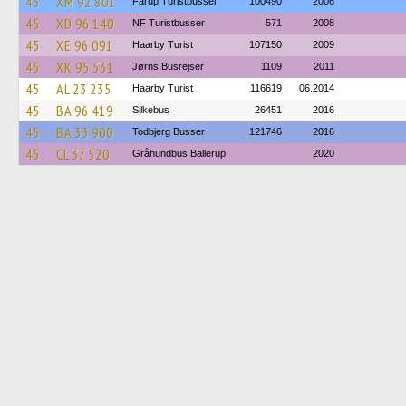
45
XM 92 801
Fårup Turistbusser
100490
2006
45
XD 96 140
NF Turistbusser
571
2008
45
XE 96 091
Haarby Turist
107150
2009
45
XK 95 531
Jørns Busrejser
1109
2011
45
AL 23 235
Haarby Turist
116619
06.2014
45
BA 96 419
Silkebus
26451
2016
45
BA 33 900
Todbjerg Busser
121746
2016
45
CL 37 520
Gråhundbus Ballerup
2020