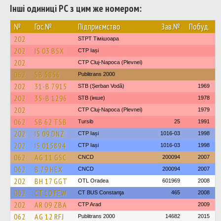
Інші одиниці РС з цим же номером:
№
Гос.№
Підприємство
Зав.№
Побуд.
202
STPT Тімішоара
202
IS 03 BSX
CTP Iași
202
CTP Cluj-Napoca (Plevnei)
062
SB 5856
Publitrans 2000
202
31-B 7915
STB (Șerban Vodă)
1969
202
35-B 1296
STB (інше)
1978
202
CTP Cluj-Napoca (Plevnei)
1979
062
SB 62 TSB
Tursib
25
1991
202
IS 09 DNZ
CTP Iași
1016-03
1998
202
IS 015894
CTP Iași
1016-03
1998
062
AG 11 GSC
CNCD
200094
2007
062
B 79 HEX
CNCD
200094
2007
202
BH 17 GGT
OTL Oradea
601969
2008
062
CT 10 FEW
CT BUS Constanţa
465
2008
202
AR 09 ZBA
CTP Arad
2009
062
AG 12 RFJ
Publitrans 2000
14682
2015