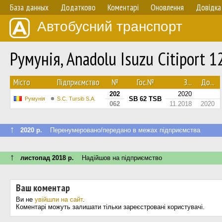
База данных
Додатково
Коментарі
Оновлення
Довідка
Автобусний транспорт
Румунія, Anadolu Isuzu Citiport 
Мiсто
Підприємство
№
Гос.№
З...
До...
202
2020
SB 62 TSB
Румунія
S.C. Tursib S.A.
062
11.2018
2020
↑
2020 р.
Перенумеровано/передано в межах підприємства
↑
листопад 2018 р.
Надійшов на підприємство
Ваш коментар
Ви не
увійшли на сайт
.
Коментарі можуть залишати тільки зареєстровані користувачі.