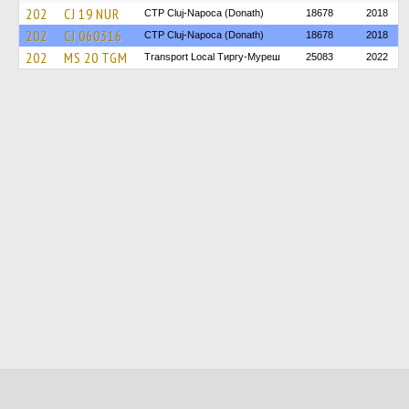
202
CJ 19 NUR
CTP Cluj-Napoca (Donath)
18678
2018
202
CJ 060316
CTP Cluj-Napoca (Donath)
18678
2018
202
MS 20 TGM
Transport Local Тиргу-Муреш
25083
2022