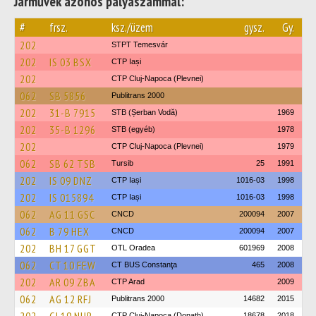
Járművek azonos pályaszámmal:
#
frsz.
ksz./üzem
gysz.
Gy.
202
STPT Temesvár
202
IS 03 BSX
CTP Iași
202
CTP Cluj-Napoca (Plevnei)
062
SB 5856
Publitrans 2000
202
31-B 7915
STB (Șerban Vodă)
1969
202
35-B 1296
STB (egyéb)
1978
202
CTP Cluj-Napoca (Plevnei)
1979
062
SB 62 TSB
Tursib
25
1991
202
IS 09 DNZ
CTP Iași
1016-03
1998
202
IS 015894
CTP Iași
1016-03
1998
062
AG 11 GSC
CNCD
200094
2007
062
B 79 HEX
CNCD
200094
2007
202
BH 17 GGT
OTL Oradea
601969
2008
062
CT 10 FEW
CT BUS Constanţa
465
2008
202
AR 09 ZBA
CTP Arad
2009
062
AG 12 RFJ
Publitrans 2000
14682
2015
CTP Cluj-Napoca (Donath)
18678
2018