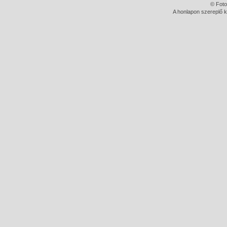
© Foto
A honlapon szereplő k