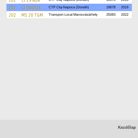
202
CJ 19 NUR
202
CJ 060316
CTP Cluj-Napoca (Donath)
18678
2018
202
MS 20 TGM
Transport Local Marosvásárhely
25083
2022
Kezdőlap