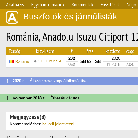
Adatbázis
Egyéb információk
Kommentek
Frissítések
Súgó
Buszfotók és járműlisták
Románia, Anadolu Isuzu Citiport 1
Térség
ksz./üzem
#
frsz.
kezdete
vége
202
2020
S.C. Tursib S.A.
SB 62 TSB
Románia
062
11.2018
2020
↑
2020 г.
Átszámozva vagy átállomásítva
↑
november 2018 г.
Érkezés dátuma
Megjegyzése(d)
Kommenteléshez
be kell jelentkezni
.