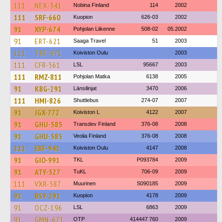
111
NEX-341
Nobina Finland
114
2002
111
SRF-660
Kuopion
626-03
2002
91
XYP-674
Pohjolan Liikenne
508-02
05.2002
91
ERT-621
Saaga Travel
51
2003
111
TRF-971
Koiviston Oulu
2003
111
CFR-561
LSL
95667
2003
111
RMZ-811
Pohjolan Matka
6138
2005
91
KBG-291
Länsilinjat
3470
2006
111
HMI-826
Shuttlebus
274-07
2007
91
JGX-772
Koiviston L
4122
2007
91
GHU-585
Transdev Finland
376-08
2008
91
GHU-585
Veolia Finland
376-08
2008
111
ERF-941
Koiviston Oulu
4147
2008
91
GIO-991
TKL
P093784
2009
91
ATY-527
TuKL
706-09
2009
111
VXR-587
Muurinen
S090185
2009
91
BSY-291
Kuopion
4178
2009
91
OCZ-196
LSL
6863
2009
91
GMN-671
OTP
414447 760
2009