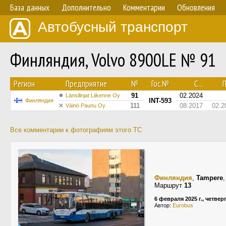
База данных
Дополнительно
Комментарии
Обновления
Автобусный транспорт
Финляндия, Volvo 8900LE № 91
Регион
Предприятие
№
Гос.№
С...
П
91
02.2024
Länsilinjat Liikenne Oy
INT-593
Финляндия
111
08.2017
02.2
Väinö Paunu Oy
Все комментарии к фотографиям этого ТС
Финляндия
,
Tampere
Маршрут
13
6 февраля 2025 г., четвер
Автор:
Eurobus