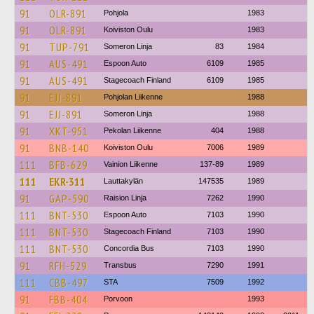
91
OLR-891
Pohjola
1983
91
OLR-891
Koiviston Oulu
1983
91
TUP-791
Someron Linja
83
1984
91
AUS-491
Espoon Auto
6109
1985
91
AUS-491
Stagecoach Finland
6109
1985
91
EJJ-891
Pohjolan Liikenne
1988
91
EJJ-891
Someron Linja
1988
91
XKT-951
Pekolan Liikenne
404
1988
91
BNB-140
Koiviston Oulu
7006
1989
111
BFB-629
Vainion Liikenne
137-89
1989
111
EKR-311
Lauttakylän
147535
1989
91
GAP-590
Raision Linja
7262
1990
111
BNT-530
Espoon Auto
7103
1990
111
BNT-530
Stagecoach Finland
7103
1990
111
BNT-530
Concordia Bus
7103
1990
91
RFH-529
Transbus
7290
1991
111
CBB-497
STA
7509
1992
91
FBB-404
Porvoon
1993