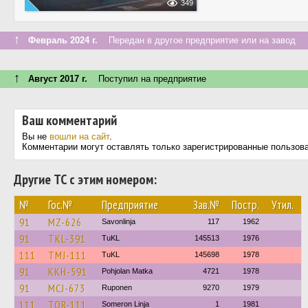
349
↑
Февраль 2024 г.
Передан в другое предприятие или на завод
↑
Август 2017 г.
Поступил на предприятие
Ваш комментарий
Вы не
вошли на сайт
.
Комментарии могут оставлять только зарегистрированные пользов
Другие ТС с этим номером:
№
Гос.№
Предприятие
Зав.№
Постр.
Утил.
91
MZ-626
Savonlinja
117
1962
91
TKL-391
TuKL
145513
1976
111
TMJ-111
TuKL
145698
1978
91
KKH-591
Pohjolan Matka
4721
1978
91
MCJ-673
Ruponen
9270
1979
111
TOR-111
Someron Linja
1
1981