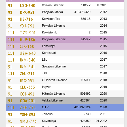
91
LSO-640
Vainion Liikenne
1185-2
11.2011
91
KPX-951
Pohjolan Matka
416473 429
2012
91
JIS-716
Koiviston Tre
656-13
2013
91
YXJ-791
Pekolan Liikenne
2014
111
TZS-901
Koiviston L
2
2015
111
GLP-186
Pohjolan Liikenne
1450-2
2015
111
CJX-160
Länsilinjat
2015
111
UZA-640
Korsisaari
2016
111
JKM-840
LSL
2017
91
JKM-841
Soisalon Liikenne
2017
111
ZMJ-211
TKL
2018
91
JKX-591
Oulaisten Liikenne
1650-1
2018
91
CLU-353
Ingves
2019
91
COI-491
Härmän Liikenne
801992
2020
91
GOA-901
Vekka Liikenne
423364
2020
111
ZNE-756
OTP
423132 124
2020
91
YXM-893
Jalobus
2730
2021
91
NMO-773
Savonlinja
424352
01.2022