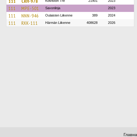
111
CRH-978
Koiviston Tre
21901
2023
111
MPE-501
Savonlinja
2023
111
NNN-946
Oulaisten Liikenne
389
2024
111
RXK-111
Härmän Liikenne
408628
2026
Главн