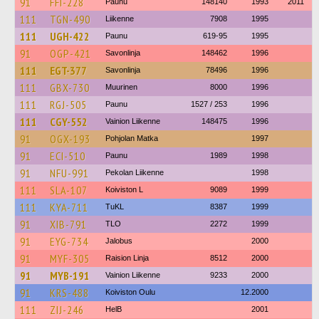
91
FFI-228
Paunu
148140
1993
2011
111
TGN-490
Liikenne
7908
1995
111
UGH-422
Paunu
619-95
1995
91
OGP-421
Savonlinja
148462
1996
111
EGT-377
Savonlinja
78496
1996
111
GBX-730
Muurinen
8000
1996
111
RGJ-505
Paunu
1527 / 253
1996
111
CGY-552
Vainion Liikenne
148475
1996
91
OGX-193
Pohjolan Matka
1997
91
ECI-510
Paunu
1989
1998
91
NFU-991
Pekolan Liikenne
1998
111
SLA-107
Koiviston L
9089
1999
111
KYA-711
TuKL
8387
1999
91
XIB-791
TLO
2272
1999
91
EYG-734
Jalobus
2000
91
MYF-305
Raision Linja
8512
2000
91
MYB-191
Vainion Liikenne
9233
2000
91
KRS-488
Koiviston Oulu
12.2000
111
ZIJ-246
HelB
2001