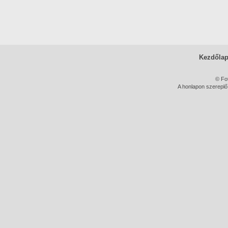
Kezdőla
© Fo
A honlapon szereplő 