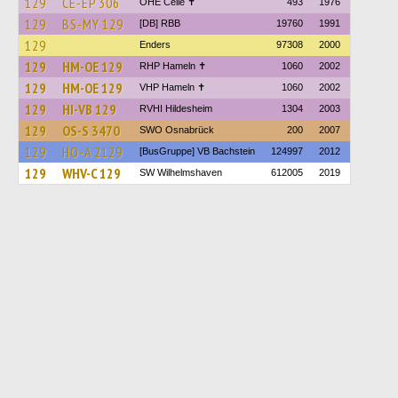
129
CE-EP 306
OHE Celle ✝
493
1976
129
BS-MY 129
[DB] RBB
19760
1991
129
Enders
97308
2000
129
HM-OE 129
RHP Hameln ✝
1060
2002
129
HM-OE 129
VHP Hameln ✝
1060
2002
129
HI-VB 129
RVHI Hildesheim
1304
2003
129
OS-S 3470
SWO Osnabrück
200
2007
129
HO-A 2129
[BusGruppe] VB Bachstein
124997
2012
129
WHV-C 129
SW Wilhelmshaven
612005
2019