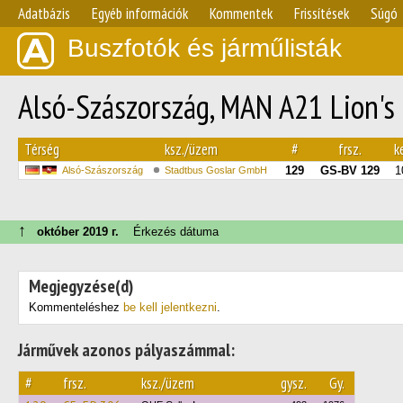
Adatbázis
Egyéb információk
Kommentek
Frissítések
Súgó
Buszfotók és járműlisták
Alsó-Szászország, MAN A21 Lion's
Térség
ksz./üzem
#
frsz.
k
129
GS-BV 129
1
Alsó-Szászország
Stadtbus Goslar GmbH
↑
október 2019 г.
Érkezés dátuma
Megjegyzése(d)
Kommenteléshez
be kell jelentkezni
.
Járművek azonos pályaszámmal:
#
frsz.
ksz./üzem
gysz.
Gy.