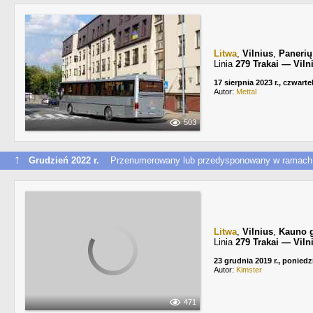
Litwa
,
Vilnius
,
Panerių
Linia
279 Trakai — Viln
17 sierpnia 2023 r., czwarte
Autor:
Mettal
503
↑
Grudzień 2022 r.
Przenumerowany lub przedysponowany w ramach 
Litwa
,
Vilnius
,
Kauno g
Linia
279 Trakai — Viln
23 grudnia 2019 r., poniedz
Autor:
Kimster
471