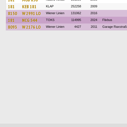
181
KEB 181
KLAP
252258
2009
8150
W 2991 LO
Wiener Linien
131062
2016
181
NCG 544
TOKS
114995
2024
Flixbus
8093
W 2176 LO
Wiener Linien
4427
2011
Garage Raxstraß