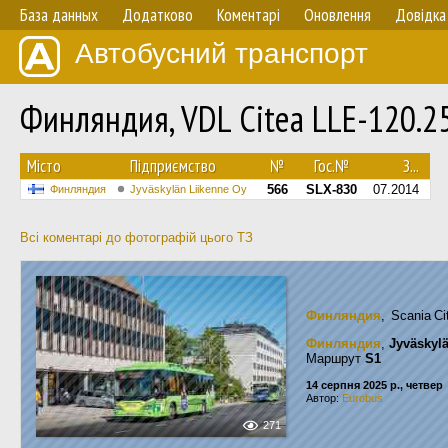
База данных
Додатково
Коментарі
Оновлення
Довідка
Автобусний транспорт
Финляндия, VDL Citea LLE-120.
Мiсто
Підприємство
№
Гос.№
З...
566
SLX-830
07.2014
Финляндия
Jyväskylän Liikenne Oy
Всі коментарі до фотографій цього ТЗ
Финляндия
, Scania C
Финляндия
,
Jyväskyl
Маршрут
S1
14 серпня 2025 р., четвер
Автор:
Eurobus
271