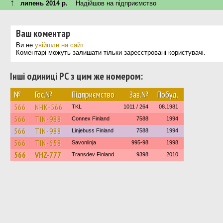
↑
липень 2014 р.
Надійшов на підприємство
Ваш коментар
Ви не
увійшли на сайт
.
Коментарі можуть залишати тільки зареєстровані користувачі.
Інші одиниці РС з цим же номером:
№
Гос.№
Підприємство
Зав.№
Побуд.
566
NHK-566
TKL
1011 / 264
08.1981
566
TIN-988
Connex Finland
7588
1994
566
TIN-988
Linjebuss Finland
7588
1994
566
TIN-658
Savonlinja
995-98
1998
566
VHZ-777
Transdev Finland
9398
2010