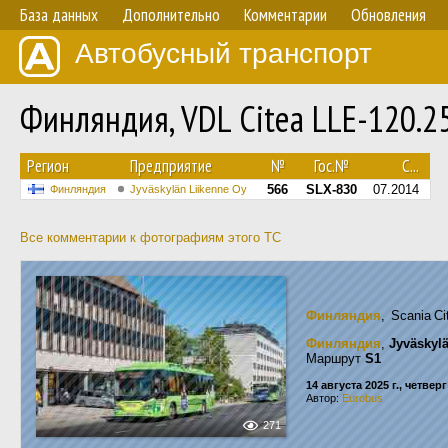
База данных
Дополнительно
Комментарии
Обновления
Автобусный транспорт
Финляндия, VDL Citea LLE-120.
Регион
Предприятие
№
Гос.№
С...
566
SLX-830
07.2014
Финляндия
Jyväskylän Liikenne Oy
Все комментарии к фотографиям этого ТС
Финляндия
, Scania C
Финляндия
,
Jyväskyl
Маршрут
S1
14 августа 2025 г., четверг
Автор:
Eurobus
271