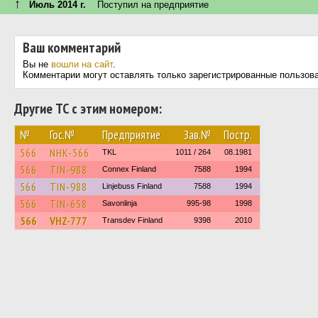
↑
Июль 2014 г.
Поступил на предприятие
Ваш комментарий
Вы не
вошли на сайт
.
Комментарии могут оставлять только зарегистрированные пользов
Другие ТС с этим номером:
№
Гос.№
Предприятие
Зав.№
Постр.
566
NHK-566
TKL
1011 / 264
08.1981
566
TIN-988
Connex Finland
7588
1994
566
TIN-988
Linjebuss Finland
7588
1994
566
TIN-658
Savonlinja
995-98
1998
566
VHZ-777
Transdev Finland
9398
2010