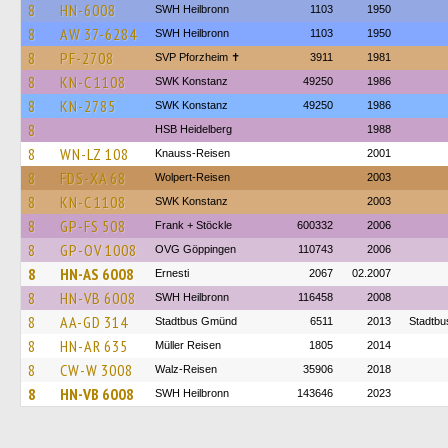
8
HN-6008
SWH Heilbronn
1103
1950
8
AW 37-6284
SWH Heilbronn
1103
1950
8
PF-2708
SVP Pforzheim ✝
3911
1981
8
KN-C 1108
SWK Konstanz
49250
1986
8
KN-2785
SWK Konstanz
49250
1986
8
HSB Heidelberg
1988
8
WN-LZ 108
Knauss-Reisen
2001
8
FDS-XA 68
Wolpert-Reisen
2003
8
KN-C 1108
SWK Konstanz
2003
8
GP-FS 508
Frank + Stöckle
600332
2006
8
GP-OV 1008
OVG Göppingen
110743
2006
8
HN-AS 6008
Ernesti
2067
02.2007
8
HN-VB 6008
SWH Heilbronn
116458
2008
8
AA-GD 314
Stadtbus Gmünd
6511
2013
Stadtb
8
HN-AR 635
Müller Reisen
1805
2014
8
CW-W 3008
Walz-Reisen
35906
2018
8
HN-VB 6008
SWH Heilbronn
143646
2023