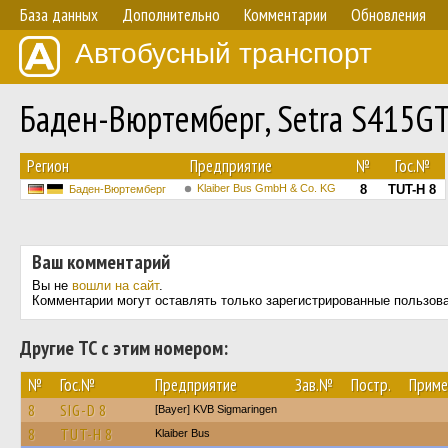
База данных
Дополнительно
Комментарии
Обновления
Автобусный транспорт
Баден-Вюртемберг, Setra S415G
Регион
Предприятие
№
Гос.№
Klaiber Bus GmbH & Co. KG
8
TUT-H 8
Баден-Вюртемберг
Ваш комментарий
Вы не
вошли на сайт
.
Комментарии могут оставлять только зарегистрированные пользов
Другие ТС с этим номером:
№
Гос.№
Предприятие
Зав.№
Постр.
Приме
8
SIG-D 8
[Bayer] KVB Sigmaringen
8
TUT-H 8
Klaiber Bus