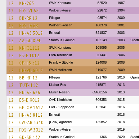
12
KN-263
SWK Konstanz
52520
1987
12
FDS-VL 68
Wolpert-Reisen
22672
1994
12
BB-RP 12
Pflieger
98574
2000
12
FDS-IA 68
Wolpert-Reisen
100378
2001
12
HN-AS 3012
Ernesti
521837
2003
12
AA-GD 894
Stadtbus Gmünd
102149
2003
Stad
12
KN-C 1112
SWK Konstanz
109095
2005
12
ES-E 1012
OVK Kirchheim
111441
2006
12
GP-FS 512
Frank + Stöckle
124008
2008
12
HN-VB 6012
SWH Heilbronn
119077
2009
12
BB-RP 12
Pflieger
121766
2010
Opera
12
TUT-H 12
Klaiber Bus
115871
2013
12
HN-AR 636
Müller Reisen
OA08156
2013
12
ES-D 9012
OVK Kirchheim
606353
2015
12
GP-OV 1612
OVG Göppingen
132041
2016
12
HN-AS 8112
Ernesti
2018
12
CW-AR 6330
[Celik] Agarend
135852
2018
12
FDS-W 3012
Wolpert-Reisen
2019
12
GD-SB 132
Stadtbus Gmünd
1366
2020
Stad