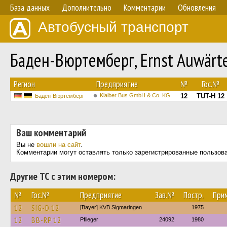
База данных
Дополнительно
Комментарии
Обновления
Автобусный транспорт
Баден-Вюртемберг, Ernst Auwärt
Регион
Предприятие
№
Гос.№
Klaiber Bus GmbH & Co. KG
12
TUT-H 12
Баден-Вюртемберг
Ваш комментарий
Вы не
вошли на сайт
.
Комментарии могут оставлять только зарегистрированные пользов
Другие ТС с этим номером:
№
Гос.№
Предприятие
Зав.№
Постр.
При
12
SIG-D 12
[Bayer] KVB Sigmaringen
1975
12
BB-RP 12
Pflieger
24092
1980