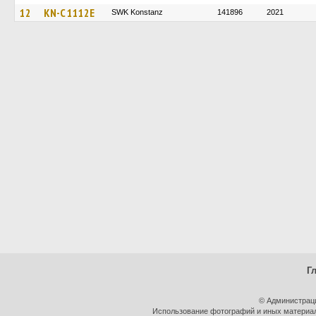
12
KN-C 1112E
SWK Konstanz
141896
2021
Г
© Администрац
Использование фотографий и иных материало