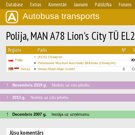
Database
Extras
Komentāri
Jaunumi
Palīdzība
Forums
Autobusa transports
Polija, MAN A78 Lion's City TÜ 
Reģions
Parks
№
V
(KOS) Oświęcim
K
Polija
Państwowe Muzeum Auschwitz-Birkenau (Oświęcim)
8
O
Hesse
Vineta Rhein-Main GmbH
↑
Novembris 2019 g.
Nodots uz citu pilsētu
↑
2013 g.
Nodots uz citu pilsētu
↑
Decembris 2007 g.
Iestāja uz uzņēmumu
Jūsu komentārs