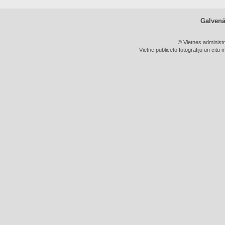
Galven
© Vietnes administ
Vietnē publicēto fotogrāfiju un citu 