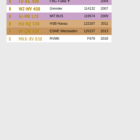
8
FD-BG 408
FBG Fulda ✝
2004
8
WZ-WV 408
Gimmler
114132
2007
8
GI-MB 128
MIT.BUS
119574
2009
8
HU-XQ 308
HSB Hanau
122167
2011
8
WI-QN 308
ESWE Wiesbaden
125237
2013
8
MKK-RV 808
RVMK
F679
2018