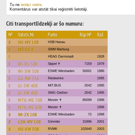
Tu ne
ienāci vietni
.
Komentārus var atstāt tikai reģistrēti lietotāji.
Citi transportlīdzekļi ar šo numuru:
№
Valsts Nr.
Parks
Rūp.№
Raž.
8
HU-MV 108
HSB Hanau
8
MR-KD 8
SWM Marburg
8
HEAG Darmstadt
1928
8
WI-RS 508
Sippel ✝︎
7159
1978
8
WI-XW 508
ESWE Wiesbaden
50001
1986
8
GG-RW 256
Riedwerke
1995
8
GI-SW 408
MIT.BUS
2542
1995
8
GI-SW 408
SWG Gießen
2542
1995
8
MTK-ME 708
Mester ✝
85099
1996
8
MTK-ME 608
Mester ✝
1996
8
WI-ZX 208
ESWE Wiesbaden
72
1998
8
LDK-WV 108
Gimmler
31896
2001
8
HU-KW 508
RVMK
102640
2003