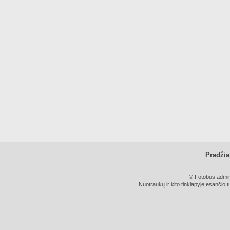
Pradžia
© Fotobus admini
Nuotraukų ir kito tinklapyje esančio t