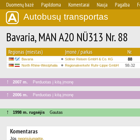
Duomenų bazė
Papildoma
Komentarai
Nauja
Pagalba
F
Autobusų transportas
Bavaria, MAN A20 NÜ313 Nr. 88
Regionas (miestas)
Įmonė / parkas
Nr.
88
Bavaria
Söllner Reisen GmbH & Co. KG
98-32
North Rhine-Westphalia
Regionalverkehr Ruhr-Lippe GmbH
↑
2007 m.
Perduotas į kitą įmonę
↑
2006 m.
Perduotas į kitą įmonę
↑
1998 m. rugsėjis
Gautas
Komentaras
Jūs
neprisijungėte
.