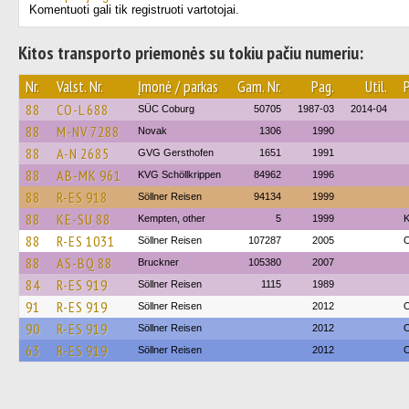
Komentuoti gali tik registruoti vartotojai.
Kitos transporto priemonės su tokiu pačiu numeriu:
Nr.
Valst. Nr.
Įmonė / parkas
Gam. Nr.
Pag.
Util.
88
CO-L 688
SÜC Coburg
50705
1987-03
2014-04
88
M-NV 7288
Novak
1306
1990
88
A-N 2685
GVG Gersthofen
1651
1991
88
AB-MK 961
KVG Schöllkrippen
84962
1996
88
R-ES 918
Söllner Reisen
94134
1999
88
KE-SU 88
Kempten, other
5
1999
K
88
R-ES 1031
Söllner Reisen
107287
2005
O
88
AS-BQ 88
Bruckner
105380
2007
84
R-ES 919
Söllner Reisen
1115
1989
91
R-ES 919
Söllner Reisen
2012
O
90
R-ES 919
Söllner Reisen
2012
O
63
R-ES 919
Söllner Reisen
2012
O