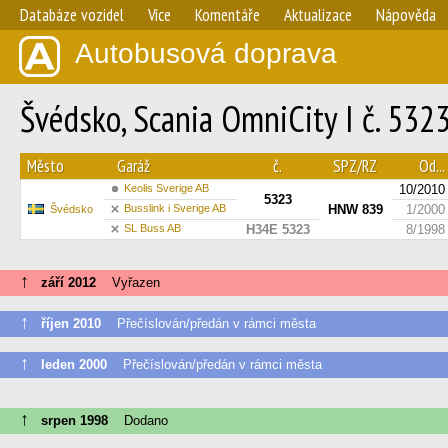
Databáze vozidel
Více
Komentáře
Aktualizace
Nápověda
Autobusová doprava
Švédsko, Scania OmniCity I č. 532
Město
Garáž
č.
SPZ/RZ
Od...
Keolis Sverige AB
10/2010
5323
Busslink i Sverige AB
HNW 839
1/2000
Švédsko
SL Buss AB
H34E 5323
8/1998
↑
září 2012
Vyřazen
↑
říjen 2010
Přečíslován/předán v rámci města
↑
leden 2000
Přečíslován/předán v rámci města
↑
srpen 1998
Dodano