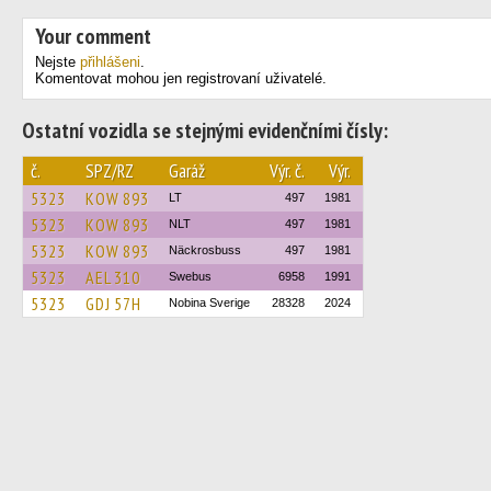
Your comment
Nejste
přihlášeni
.
Komentovat mohou jen registrovaní uživatelé.
Ostatní vozidla se stejnými evidenčními čísly:
č.
SPZ/RZ
Garáž
Výr. č.
Výr.
5323
KOW 893
LT
497
1981
5323
KOW 893
NLT
497
1981
5323
KOW 893
Näckrosbuss
497
1981
5323
AEL 310
Swebus
6958
1991
5323
GDJ 57H
Nobina Sverige
28328
2024