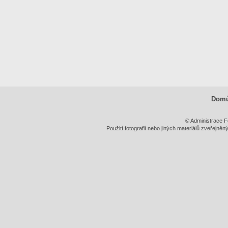
Dom
© Administrace F
Použití fotografií nebo jiných materiálů zveřejně