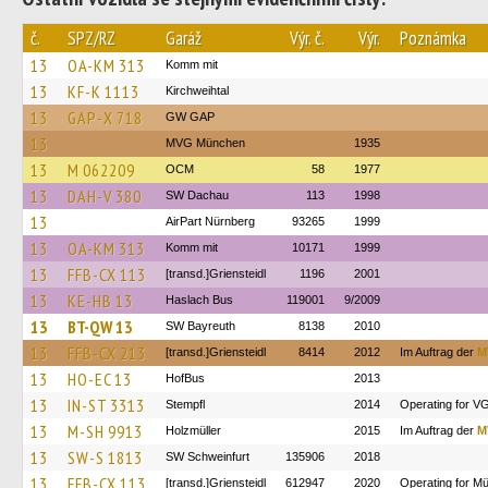
č.
SPZ/RZ
Garáž
Výr. č.
Výr.
Poznámka
13
OA-KM 313
Komm mit
13
KF-K 1113
Kirchweihtal
13
GAP-X 718
GW GAP
13
MVG München
1935
13
M 062209
OCM
58
1977
13
DAH-V 380
SW Dachau
113
1998
13
AirPart Nürnberg
93265
1999
13
OA-KM 313
Komm mit
10171
1999
13
FFB-CX 113
[transd.]Griensteidl
1196
2001
13
KE-HB 13
Haslach Bus
119001
9/2009
13
BT-QW 13
SW Bayreuth
8138
2010
13
FFB-CX 213
[transd.]Griensteidl
8414
2012
Im Auftrag der
M
13
HO-EC 13
HofBus
2013
13
IN-ST 3313
Stempfl
2014
Operating for VG
13
M-SH 9913
Holzmüller
2015
Im Auftrag der
M
13
SW-S 1813
SW Schweinfurt
135906
2018
13
FFB-CX 113
[transd.]Griensteidl
612947
2020
Operating for M