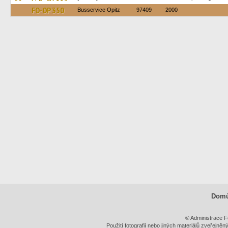
FO-OP 350
Busservice Opitz
97409
2000
Dom
© Administrace F
Použití fotografií nebo jiných materiálů zveřejně