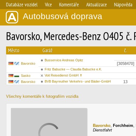
Databáze vozidel
Více
Komentáře
Aktualizace
Nápověda
Autobusová doprava
Bavorsko, Mercedes-Benz O405 č.
Město
Garáž
č.
Busservice Andreas Opitz
[3058470]
Bavorsko
Fritz Babucke — Claudia Babucke e.K.
Voit Reisedienst GmbH ✝︎
Sasko
BVB Bayreuther Verkehrs- und Bäder-GmbH
13
Bavorsko
Všechny komentáře k fotografiím vozidla
Bavorsko
,
Forchheim
,
Dienstfahrt