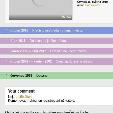
Čtvrtek 16. května 2019
Autor:
CptSnickers
711
↑
duben 2019
Přečíslován/předán v rámci města
↑
říjen 2016
Odeslán do jiného města
↑
leden 2005 — září 2013
Odeslán do jiného města
↑
duben 2002 — květen 2002
Odeslán do jiného města
↑
červenec 1989
Dodano
Your comment
Nejste
přihlášeni
.
Komentovat mohou jen registrovaní uživatelé.
Ostatní vozidla se stejnými evidenčními čísly: