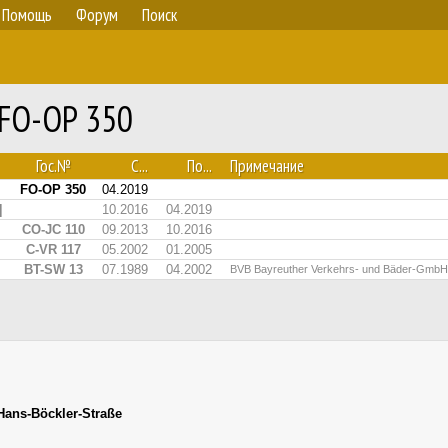
Помощь
Форум
Поиск
 FO-OP 350
Гос.№
С...
По...
Примечание
FO-OP 350
04.2019
]
10.2016
04.2019
CO-JC 110
09.2013
10.2016
C-VR 117
05.2002
01.2005
BT-SW 13
07.1989
04.2002
BVB Bayreuther Verkehrs- und Bäder-GmbH
Hans-Böckler-Straße