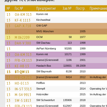
№
Гос.№
Предприятие
Зав.№
Постр.
Примечани
13
OA-KM 313
Komm mit
13
KF-K 1113
Kirchweihtal
13
GAP-X 718
GW GAP
13
MVG München
1935
13
M 062209
OCM
58
1977
13
DAH-V 380
SW Dachau
113
1998
13
AirPart Nürnberg
93265
1999
13
OA-KM 313
Komm mit
10171
1999
13
FFB-CX 113
[transd.]Griensteidl
1196
2001
13
KE-HB 13
Haslach Bus
119001
09.2009
13
BT-QW 13
SW Bayreuth
8138
2010
13
FFB-CX 213
[transd.]Griensteidl
8414
2012
Im Auftrag der
13
HO-EC 13
HofBus
2013
13
IN-ST 3313
Stempfl
2014
Operating for 
13
M-SH 9913
Holzmüller
2015
Im Auftrag der
13
SW-S 1813
SW Schweinfurt
135906
2018
13
FFB-CX 113
[transd.]Griensteidl
612947
2020
Operating for