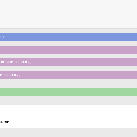
я)
ие или на завод
и на завод
атели.