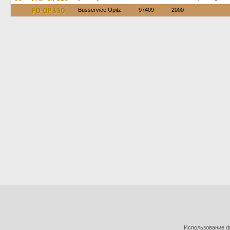
FO-OP 350
Busservice Opitz
97409
2000
Использование фо