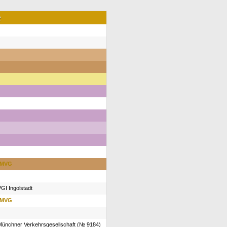
е
MVG
VGI Ingolstadt
MVG
 Münchner Verkehrsgesellschaft (№ 9184)