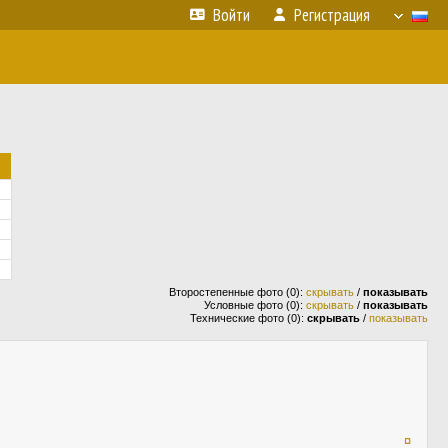
Войти
Регистрация
Второстепенные фото (0):
скрывать
/
показывать
Условные фото (0):
скрывать
/
показывать
Технические фото (0):
скрывать
/
показывать
¤