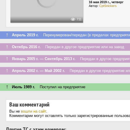
16 мая 2019 г., четверг
Автор:
CptSnickers
711
↑
Апрель 2019 г.
Перенумерован/передан (в пределах предприяти
↑
Октябрь 2016 г.
Передан в другое предприятие или на завод
↑
Январь 2005 г. — Сентябрь 2013 г.
Передан в другое предприят
↑
Апрель 2002 г. — Май 2002 г.
Передан в другое предприятие ил
↑
Июль 1989 г.
Поступил на предприятие
Ваш комментарий
Вы не
вошли на сайт
.
Комментарии могут оставлять только зарегистрированные пользов
Другие ТС с этим номером: