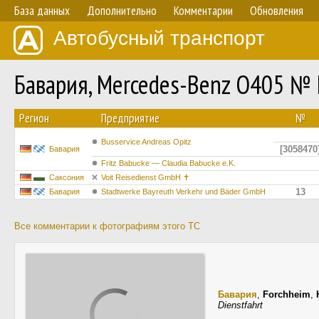
База данных
Дополнительно
Комментарии
Обновления
Автобусный транспорт
Бавария, Mercedes-Benz O405 №
Регион
Предприятие
№
Busservice Andreas Opitz
[3058470
Бавария
Fritz Babucke — Claudia Babucke e.K.
Саксония
Voit Reisedienst GmbH ✝︎
13
Бавария
Stadtwerke Bayreuth Verkehr und Bäder GmbH
Все комментарии к фотографиям этого ТС
Бавария
,
Forchheim
,
Dienstfahrt