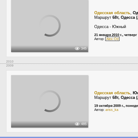
Одесская область
,
Од
Маршрут
68т, Одесса
Одесса - Южный
21 января 2010 г., четверг
Автор:
Alex-Od
345
2010
2009
Одесская область
,
Ю
Маршрут
68т, Одесса
19 октября 2009 г., понед
Автор:
ariss_ka
485