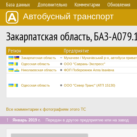
База данных
Дополнительно
Комментарии
Обновления
Автобусный транспорт
Закарпатская область, БАЗ-А079
Регион
Предприятие
Закарпатская область
Мукачеве / Мукачівський р-н, автобуси приват
Одесская область
ООО "Саврань-Экспресс"
Николаевская область
ФОП Побережнюк Алла Іванівна
Одесская область
ООО "Север Транс" (АТП 15130)
Все комментарии к фотографиям этого ТС
↑
Январь 2019 г.
Передан в другое предприятие или на завод