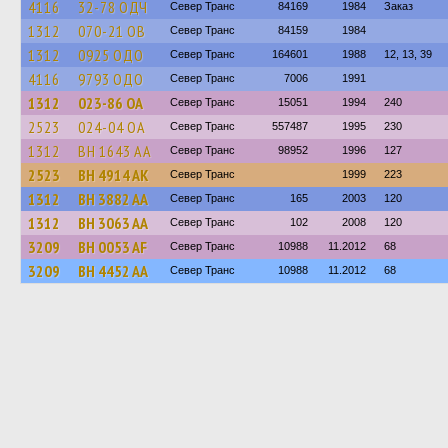
4116
32-78 ОДЧ
Север Транс
84169
1984
Заказ
1312
070-21 ОВ
Север Транс
84159
1984
1312
0925 ОДО
Север Транс
164601
1988
12, 13, 39
4116
9793 ОДО
Север Транс
7006
1991
1312
023-86 ОА
Север Транс
15051
1994
240
2523
024-04 ОА
Север Транс
557487
1995
230
1312
BH 1643 AA
Север Транс
98952
1996
127
2523
BH 4914 AK
Север Транс
1999
223
1312
BH 3882 AA
Север Транс
165
2003
120
1312
BH 3063 AA
Север Транс
102
2008
120
3209
BH 0053 AF
Север Транс
10988
11.2012
68
3209
BH 4452 AA
Север Транс
10988
11.2012
68