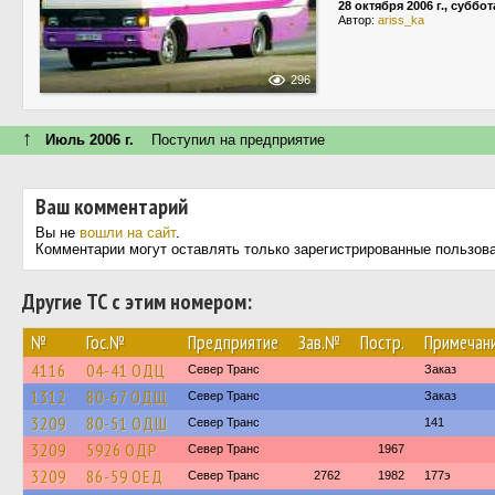
28 октября 2006 г., суббот
Автор:
ariss_ka
296
↑
Июль 2006 г.
Поступил на предприятие
Ваш комментарий
Вы не
вошли на сайт
.
Комментарии могут оставлять только зарегистрированные пользов
Другие ТС с этим номером:
№
Гос.№
Предприятие
Зав.№
Постр.
Примечан
4116
04-41 ОДЦ
Север Транс
Заказ
1312
80-67 ОДЩ
Север Транс
Заказ
3209
80-51 ОДШ
Север Транс
141
3209
5926 ОДР
Север Транс
1967
3209
86-59 ОЕД
Север Транс
2762
1982
177э