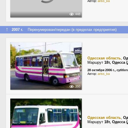
Автор:
ariss_ka
448
↑
2007 г.
Перенумерован/передан (в пределах предприятия)
Одесская область
,
Од
Маршрут
18т, Одесса 
28 октября 2006 г., суббот
Автор:
ariss_ka
350
Одесская область
,
Од
Маршрут
18т, Одесса 