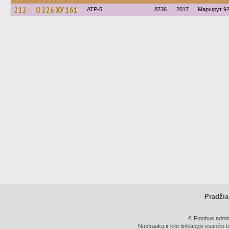
212
О 226 ХУ 161
ATP-5
8736
2017
Маршрут 92
Pradžia
© Fotobus admini
Nuotraukų ir kito tinklapyje esančio t