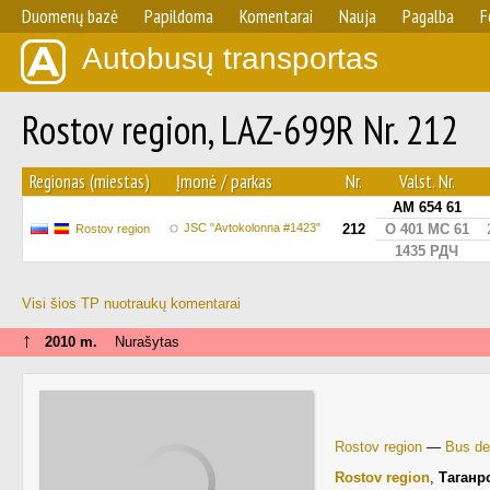
Duomenų bazė
Papildoma
Komentarai
Nauja
Pagalba
F
Autobusų transportas
Rostov region, LAZ-699R Nr. 212
Regionas (miestas)
Įmonė / parkas
Nr.
Valst. Nr.
АМ 654 61
JSC "Avtokolonna #1423"
212
О 401 МС 61
Rostov region
1435 РДЧ
Visi šios TP nuotraukų komentarai
↑
2010 m.
Nurašytas
Rostov region
—
Bus de
Rostov region
,
Таганр