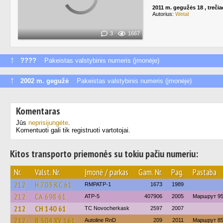
2011 m. gegužės 18 , trečia
Autorius:
Wetal
3
1667
↑
????
Pakeistas valstybinis numeris (įmonėje)
↑
2002 m. gegužė
Pakeistas valstybinis numeris (įmonėje)
Komentaras
Jūs
neprisijungėte
.
Komentuoti gali tik registruoti vartotojai.
Kitos transporto priemonės su tokiu pačiu numeriu:
Nr.
Valst. Nr.
Įmonė / parkas
Gam. Nr.
Pag.
Pastaba
212
Н 703 КС 61
RMPATP-1
1673
1989
212
СА 698 61
ATP-5
407906
2005
Маршрут 9
212
СН 140 61
TC Novocherkask
2597
2007
212
В 504 ХУ 161
Autoline RnD
209
2011
Маршрут 8