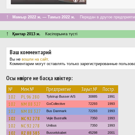
306
↑
Мамыр 2022 ж. — Тамыз 2022 ж.
Передан в другое предприятие
↑
Қантар 2013 ж.
Кәсіпорынға түсті
Ваш комментарий
Вы не
вошли на сайт
.
Комментарии могут оставлять только зарегистрированные пользов
Осы нөмірге ие басқа көліктер:
№
Мем.№
Предприятие
Зауыт.№
Постр.
102
PL 96 280
Tylstrup Busser A/S
30885
1991
102
NM 88 327
GoCollective
72293
1993
102
NM 88 327
Bus Danmark
72293
1993
102
NC 92 278
Vejle Bustrafik
7350
1993
102
NC 92 278
Unibus
7350
1993
102
RZ 88 385
Busselskabet
45298
2001