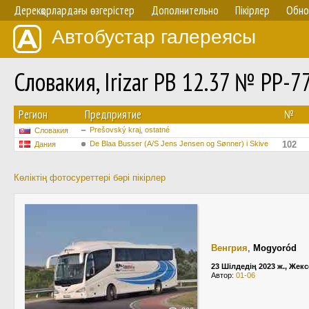
Дерекқорлардағы өзгерістер
Дополнительно
Пікірлер
Обно
Автобустар галереясы
Словакия, Irizar PB 12.37 № PP-7
Регион
Предприятие
№
Prešovský kraj, ostatné
Словакия
De Blaa Busser (A/S Jens Jensen og Sønner) i Skive
102
Дания
Көліктің фотосуреттері бәрі пікірлер
Венгрия
,
Mogyoród
23 Шілдедің 2023 ж., Жекс
Автор:
01-06