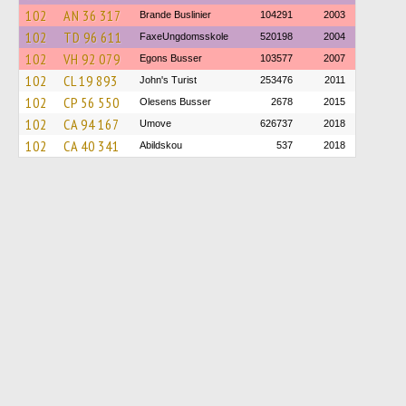
102
AN 36 317
Brande Buslinier
104291
2003
102
TD 96 611
FaxeUngdomsskole
520198
2004
102
VH 92 079
Egons Busser
103577
2007
102
CL 19 893
John's Turist
253476
2011
102
CP 56 550
Olesens Busser
2678
2015
102
CA 94 167
Umove
626737
2018
102
CA 40 341
Abildskou
537
2018