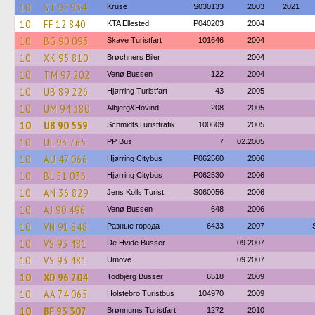
10
ST 97 934
Kruse
S030133
2003
2021
10
FF 12 840
KTA Ellested
P040203
2004
10
BG 90 093
Skave Turistfart
101646
2004
10
XK 95 810
Brøchners Biler
2004
10
TM 97 202
Venø Bussen
122
2004
10
UB 89 226
Hjørring Turistfart
43
2005
10
UM 94 380
Albjerg&Hovind
208
2005
10
UB 90 559
SchmidtsTuristtrafik
100609
2005
10
UL 93 765
PP Bus
7
02.2005
10
AU 47 066
Hjørring Citybus
P062560
2006
10
BL 51 036
Hjørring Citybus
P062530
2006
10
AN 36 829
Jens Kolls Turist
S060056
2006
10
AJ 90 496
Venø Bussen
648
2006
10
VN 91 848
Разные города
6433
2007
10
VS 93 481
De Hvide Busser
09.2007
10
VS 93 481
Umove
09.2007
10
XD 96 204
Todbjerg Busser
6518
2009
10
AA 74 065
Holstebro Turistbus
104970
2009
10
BF 93 307
Brønnums Turistfart
1272
2010