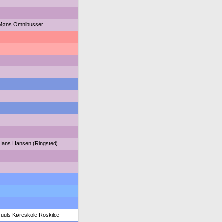
Møns Omnibusser
Hans Hansen (Ringsted)
Juuls Køreskole Roskilde