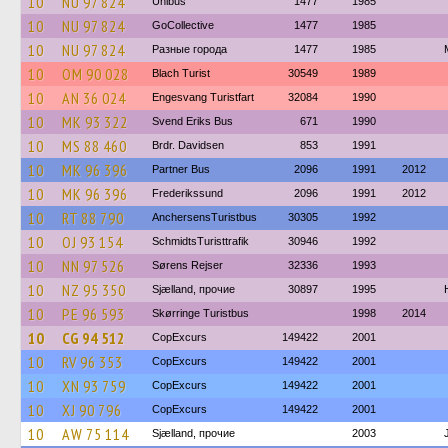
10
NU 97 824
Unibus
1477
1985
10
NU 97 824
GoCollective
1477
1985
10
NU 97 824
Разные города
1477
1985
10
OM 90 028
Blach Turist
30549
1989
10
AN 36 024
Engesvang Turistfart
32084
1990
10
MK 93 322
Svend Eriks Bus
671
1990
10
MS 88 460
Brdr. Davidsen
853
1991
10
MK 96 396
Partner Bus
2096
1991
2012
10
MK 96 396
Frederikssund
2096
1991
2012
10
RT 88 790
AnchersensTuristbus
30305
1992
10
OJ 93 154
SchmidtsTuristtrafik
30946
1992
10
NN 97 526
Sørens Rejser
32336
1993
10
NZ 95 350
Sjælland, прочие
30897
1995
10
PE 96 593
Skørringe Turistbus
1998
2014
10
CG 94 512
CopExcurs
149422
2001
10
RV 96 353
CopExcurs
149422
2001
10
XN 93 759
CopExcurs
149422
2001
10
XJ 90 796
CopExcurs
149422
2001
10
AW 75 114
Sjælland, прочие
2003