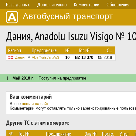
База данных
Дополнительно
Комментарии
Обновления
Автобусный транспорт
Дания, Anadolu Isuzu Visigo № 1
Регион
Предприятие
№
Гос.№
С...
10
BZ 13 370
05.2018
Дания
Alba Turistfart ApS
↑
Май 2018 г.
Поступил на предприятие
Ваш комментарий
Вы не
вошли на сайт
.
Комментарии могут оставлять только зарегистрированные пользов
Другие ТС с этим номером:
№
Гос.№
Предприятие
Зав.№
Постр.
Утил.