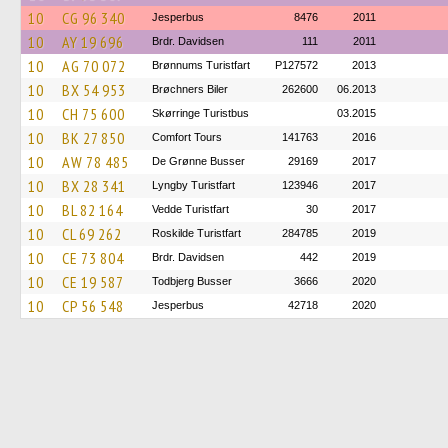
10
CG 96 340
Jesperbus
8476
2011
10
AY 19 696
Brdr. Davidsen
111
2011
10
AG 70 072
Brønnums Turistfart
P127572
2013
10
BX 54 953
Brøchners Biler
262600
06.2013
10
CH 75 600
Skørringe Turistbus
03.2015
10
BK 27 850
Comfort Tours
141763
2016
10
AW 78 485
De Grønne Busser
29169
2017
10
BX 28 341
Lyngby Turistfart
123946
2017
10
BL 82 164
Vedde Turistfart
30
2017
10
CL 69 262
Roskilde Turistfart
284785
2019
10
CE 73 804
Brdr. Davidsen
442
2019
10
CE 19 587
Todbjerg Busser
3666
2020
10
CP 56 548
Jesperbus
42718
2020