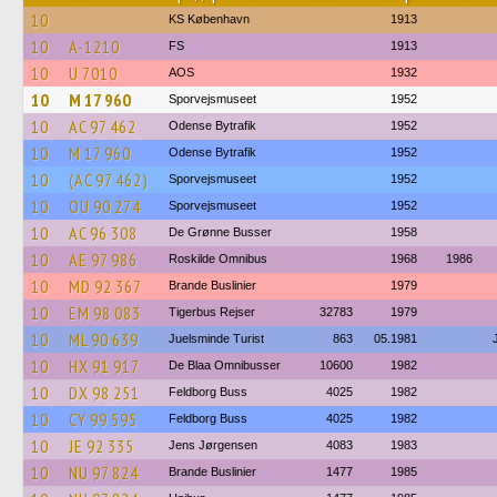
10
KS København
1913
10
A-1210
FS
1913
10
U 7010
AOS
1932
10
M 17 960
Sporvejsmuseet
1952
10
AC 97 462
Odense Bytrafik
1952
10
M 17 960
Odense Bytrafik
1952
10
(AC 97 462)
Sporvejsmuseet
1952
10
OU 90 274
Sporvejsmuseet
1952
10
AC 96 308
De Grønne Busser
1958
10
AE 97 986
Roskilde Omnibus
1968
1986
10
MD 92 367
Brande Buslinier
1979
10
EM 98 083
Tigerbus Rejser
32783
1979
10
ML 90 639
Juelsminde Turist
863
05.1981
10
HX 91 917
De Blaa Omnibusser
10600
1982
10
DX 98 251
Feldborg Buss
4025
1982
10
CY 99 595
Feldborg Buss
4025
1982
10
JE 92 335
Jens Jørgensen
4083
1983
10
NU 97 824
Brande Buslinier
1477
1985