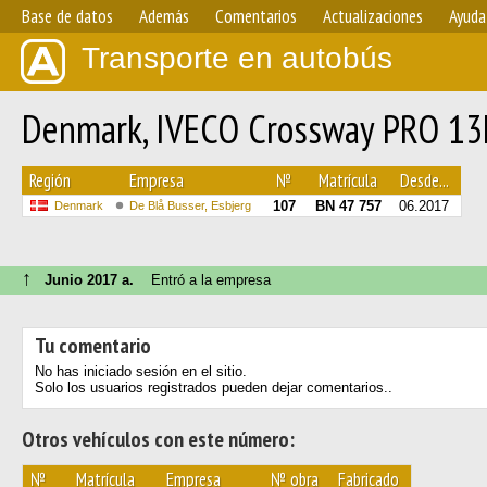
Base de datos
Además
Comentarios
Actualizaciones
Ayuda
Transporte en autobús
Denmark, IVECO Crossway PRO 1
Región
Empresa
№
Matrícula
Desde...
107
BN 47 757
06.2017
Denmark
De Blå Busser, Esbjerg
↑
Junio 2017 a.
Entró a la empresa
Tu comentario
No has iniciado sesión en el sitio.
Solo los usuarios registrados pueden dejar comentarios..
Otros vehículos con este número:
№
Matrícula
Empresa
№ obra
Fabricado