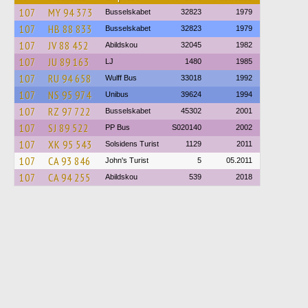
107
MY 94 373
Busselskabet
32823
1979
107
HB 88 833
Busselskabet
32823
1979
107
JV 88 452
Abildskou
32045
1982
107
JU 89 163
LJ
1480
1985
107
RU 94 658
Wulff Bus
33018
1992
107
NS 95 974
Unibus
39624
1994
107
RZ 97 722
Busselskabet
45302
2001
107
SJ 89 522
PP Bus
S020140
2002
107
XK 95 543
Solsidens Turist
1129
2011
107
CA 93 846
John's Turist
5
05.2011
107
CA 94 255
Abildskou
539
2018