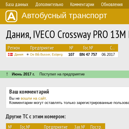
База данных
Дополнительно
Комментарии
Обновления
Автобусный транспорт
Дания, IVECO Crossway PRO 13M
Регион
Предприятие
№
Гос.№
С...
107
BN 47 757
06.2017
Дания
De Blå Busser, Esbjerg
↑
Июнь 2017 г.
Поступил на предприятие
Ваш комментарий
Вы не
вошли на сайт
.
Комментарии могут оставлять только зарегистрированные пользов
Другие ТС с этим номером:
№
Гос.№
Предприятие
Зав.№
Постр.