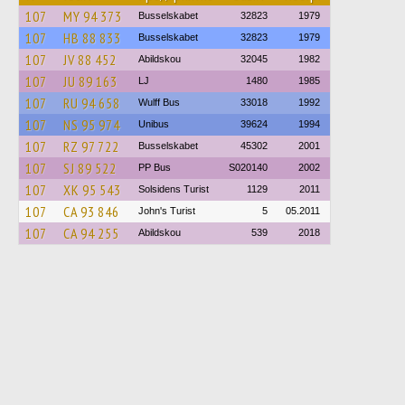
107
MY 94 373
Busselskabet
32823
1979
107
HB 88 833
Busselskabet
32823
1979
107
JV 88 452
Abildskou
32045
1982
107
JU 89 163
LJ
1480
1985
107
RU 94 658
Wulff Bus
33018
1992
107
NS 95 974
Unibus
39624
1994
107
RZ 97 722
Busselskabet
45302
2001
107
SJ 89 522
PP Bus
S020140
2002
107
XK 95 543
Solsidens Turist
1129
2011
107
CA 93 846
John's Turist
5
05.2011
107
CA 94 255
Abildskou
539
2018