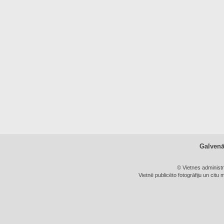
Galven
© Vietnes administ
Vietnē publicēto fotogrāfiju un citu 