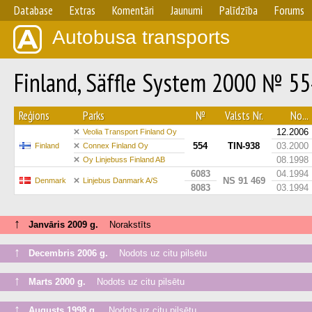
Database
Extras
Komentāri
Jaunumi
Palīdzība
Forums
Autobusa transports
Finland, Säffle System 2000 № 5
Reģions
Parks
№
Valsts Nr.
No...
12.2006
Veolia Transport Finland Oy
554
TIN-938
03.2000
Finland
Connex Finland Oy
08.1998
Oy Linjebuss Finland AB
6083
04.1994
NS 91 469
Denmark
Linjebus Danmark A/S
8083
03.1994
↑
Janvāris 2009 g.
Norakstīts
↑
Decembris 2006 g.
Nodots uz citu pilsētu
↑
Marts 2000 g.
Nodots uz citu pilsētu
↑
Augusts 1998 g.
Nodots uz citu pilsētu