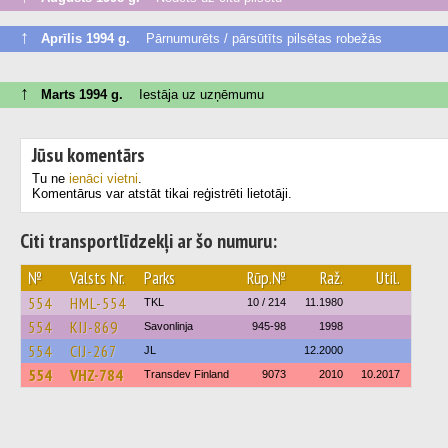
↑
Aprīlis 1994 g.
Pārnumurēts / pārsūtīts pilsētas robežās
↑
Marts 1994 g.
Iestāja uz uzņēmumu
Jūsu komentārs
Tu ne
ienāci vietni
.
Komentārus var atstāt tikai reģistrēti lietotāji.
Citi transportlīdzekļi ar šo numuru:
№
Valsts Nr.
Parks
Rūp.№
Raž.
Util.
554
HML-554
TKL
10 / 214
11.1980
554
KIJ-869
Savonlinja
945-98
1998
554
CIJ-267
JL
12.2000
554
VHZ-784
Transdev Finland
9073
2010
10.2017