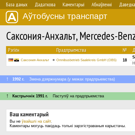
База даных
Дадаткова
Каментарыі
Абнаўленнi
Даведк
Аўтобусны транспарт
Саксония-Анхальт, Mercedes-Be
Рэгіён
Прадпрыемства
№
Д
S
18
Саксония-Анхальт
Omnibusbetrieb Saalekreis GmbH (OBS)
H
↑
1992 г.
Змена дзяржнумара (у межах прадпрыемства)
↑
Кастрычнік 1991 г.
Паступiў на прадпрыемства
Ваш каментарый
Вы не
ўвайшлі на сайт
.
Каментары могуць пакідаць толькі зарэгістраваныя карыстачы.