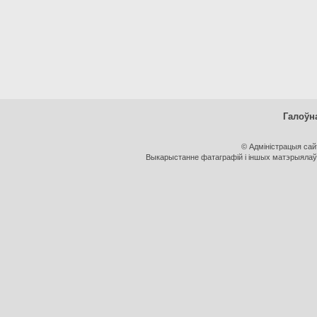
Галоўн
© Адміністрацыя са
Выкарыстанне фатаграфій і іншых матэрыялаў, 