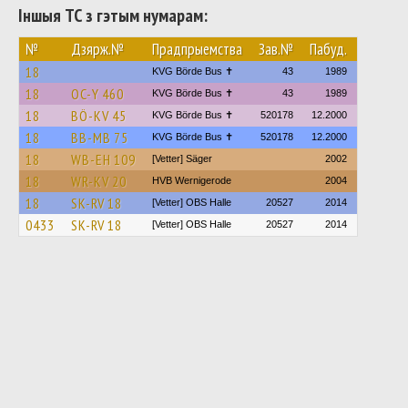
Іншыя ТС з гэтым нумарам:
№
Дзярж.№
Прадпрыемства
Зав.№
Пабуд.
18
KVG Börde Bus ✝︎
43
1989
18
OC-Y 460
KVG Börde Bus ✝︎
43
1989
18
BÖ-KV 45
KVG Börde Bus ✝︎
520178
12.2000
18
BB-MB 75
KVG Börde Bus ✝︎
520178
12.2000
18
WB-EH 109
[Vetter] Säger
2002
18
WR-KV 20
HVB Wernigerode
2004
18
SK-RV 18
[Vetter] OBS Halle
20527
2014
0433
SK-RV 18
[Vetter] OBS Halle
20527
2014