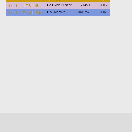
8773
TY 92 905
De Hvide Busser
27450
2005
8773
VT 91 976
GoCollective
S070257
2007