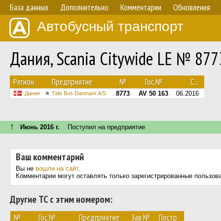
База данных
Дополнительно
Комментарии
Обновления
Автобусный транспорт
Дания, Scania Citywide LE № 877
Регион
Предприятие
№
Гос.№
С...
8773
AV 50 163
06.2016
Дания
Tide Bus Danmark A/S
↑
Июнь 2016 г.
Поступил на предприятие
Ваш комментарий
Вы не
вошли на сайт
.
Комментарии могут оставлять только зарегистрированные пользов
Другие ТС с этим номером:
№
Гос.№
Предприятие
Зав.№
Постр.