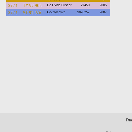
8773
TY 92 905
De Hvide Busser
27450
2005
8773
VT 91 976
GoCollective
S070257
2007
Гл