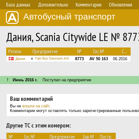
База данных
Дополнительно
Комментарии
Обновления
Автобусный транспорт
Дания, Scania Citywide LE № 877
Регион
Предприятие
№
Гос.№
С...
Tide Bus Danmark A/S
8773
AV 50 163
06.2016
Дания
↑
Июнь 2016 г.
Поступил на предприятие
Ваш комментарий
Вы не
вошли на сайт
.
Комментарии могут оставлять только зарегистрированные пользов
Другие ТС с этим номером:
№
Гос.№
Предприятие
Зав.№
Постр.