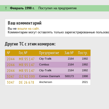
↑
Февраль 1998 г.
Поступил на предприятие
Ваш комментарий
Вы не
вошли на сайт
.
Комментарии могут оставлять только зарегистрированные пользов
Другие ТС с этим номером:
№
Гос.№
Предприятие
Зав.№
Постр.
2044
MR 95 147
City-Trafik
2164
1992
2044
MR 95 147
Combus
2164
1992
2044
MR 95 147
City-Trafik
2164
1992
3047
OZ 92 399
Connex Danmark
500173
1998
3047
DE 26 678
Anchersen
2021