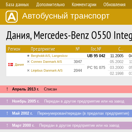
База данных
Дополнительно
Комментарии
Обновления
Автобусный транспорт
Дания, Mercedes-Benz O550 Inte
Регион
Предприятие
№
Гос.№
С...
UB 95 042
11.2005
0
Bergholdt A/S, Langeskov
3047
05.2002
1
Connex Danmark A/S
Дания
PC 91 075
03.2000
0
2044
Linjebus Danmark A/S
02.1998
0
↑
Апрель 2013 г.
Списан
↑
Ноябрь 2005 г.
Передан в другое предприятие или на завод
↑
Май 2002 г.
Перенумерован/передан (в пределах предприятия)
↑
Март 2000 г.
Передан в другое предприятие или на завод