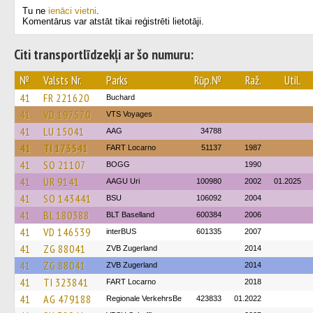
Tu ne
ienāci vietni
.
Komentārus var atstāt tikai reģistrēti lietotāji.
Citi transportlīdzekļi ar šo numuru:
№
Valsts Nr.
Parks
Rūp.№
Raž.
Util.
41
FR 221620
Buchard
41
VD 197570
VTS Voyages
41
LU 15041
AAG
34788
41
TI 173541
FART Locarno
51137
1987
41
SO 21107
BOGG
1990
41
UR 9141
AAGU Uri
100980
2002
01.2025
41
SO 143441
BSU
106092
2004
41
BL 180388
BLT Baselland
600384
2006
41
VD 146539
interBUS
601335
2007
41
ZG 88041
ZVB Zugerland
2014
41
ZG 88041
ZVB Zugerland
2014
41
TI 323841
FART Locarno
2018
41
AG 479188
Regionale VerkehrsBe
423833
01.2022