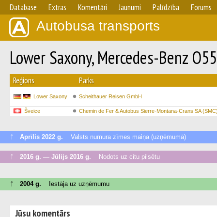
Database
Extras
Komentāri
Jaunumi
Palīdzība
Forums
Autobusa transports
Lower Saxony, Mercedes-Benz O5
Reģions
Parks
Lower Saxony
Scheithauer Reisen GmbH
Šveice
Chemin de Fer & Autobus Sierre-Montana-Crans SA (SMC
↑
Aprīlis 2022 g.
Valsts numura zīmes maiņa (uzņēmumā)
↑
2016 g. — Jūlijs 2016 g.
Nodots uz citu pilsētu
↑
2004 g.
Iestāja uz uzņēmumu
Jūsu komentārs