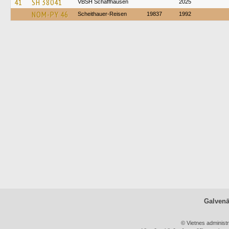
41
SH 38041
VBSH Schaffhausen
2025
NOM-PY 46
Scheithauer-Reisen
19837
1992
Galven
© Vietnes administ