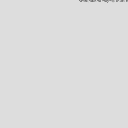
Vietnē publicēto fotogrāfiju un citu 