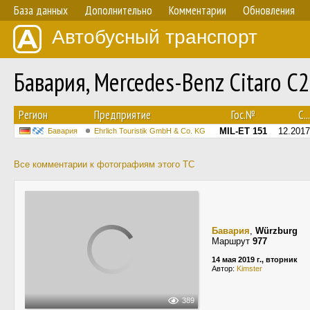
База данных
Дополнительно
Комментарии
Обновления
Автобусный транспорт
Бавария, Mercedes-Benz Citaro C
Регион
Предприятие
Гос.№
С...
MIL-ET 151
12.2017
Бавария
Ehrlich Touristik GmbH & Co. KG
Все комментарии к фотографиям этого ТС
Бавария
,
Würzburg
Маршрут
977
14 мая 2019 г., вторник
Автор:
Kimster
389