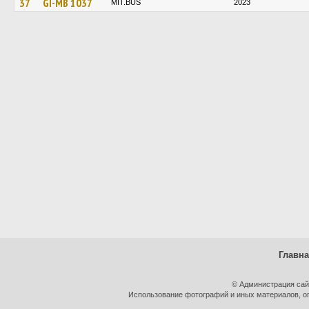
37
GI-MB 1037
MIT.BUS
2023
Главн
© Администрация сай
Использование фотографий и иных материалов, оп