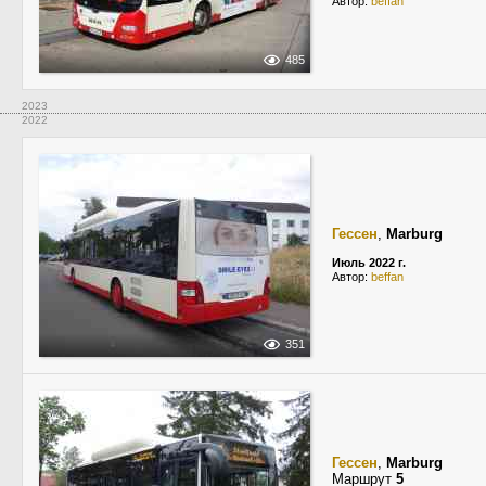
Автор:
beffan
485
2023
2022
Гессен
,
Marburg
Июль 2022 г.
Автор:
beffan
351
Гессен
,
Marburg
Маршрут
5