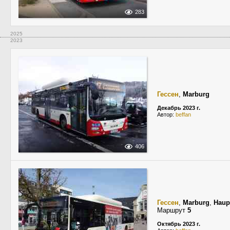
283
2025
2023
Гессен
,
Marburg
Декабрь 2023 г.
Автор:
beffan
406
Гессен
,
Marburg
,
Haup
Маршрут
5
Октябрь 2023 г.