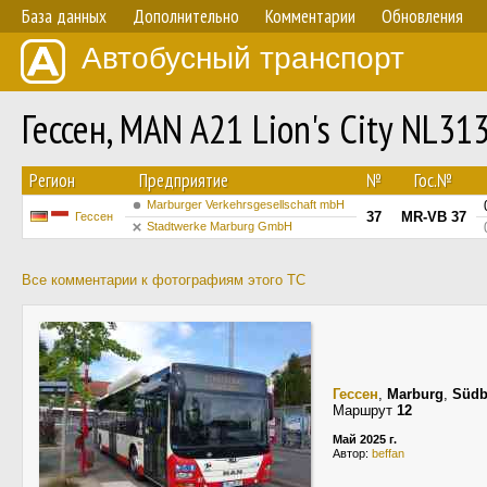
База данных
Дополнительно
Комментарии
Обновления
Автобусный транспорт
Гессен, MAN A21 Lion's City NL3
Регион
Предприятие
№
Гос.№
Marburger Verkehrsgesellschaft mbH
37
MR-VB 37
Гессен
Stadtwerke Marburg GmbH
Все комментарии к фотографиям этого ТС
Гессен
,
Marburg
,
Südb
Маршрут
12
Май 2025 г.
Автор:
beffan