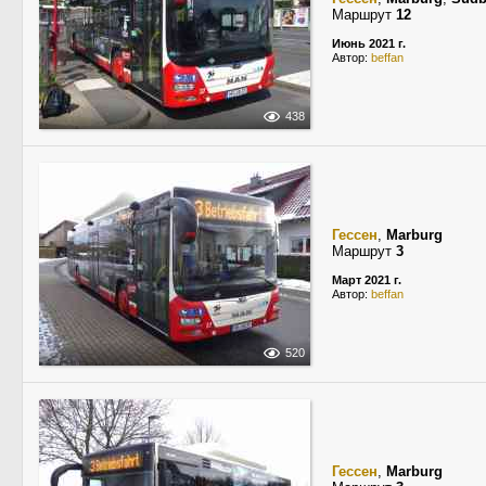
Маршрут
12
Июнь 2021 г.
Автор:
beffan
438
Гессен
,
Marburg
Маршрут
3
Март 2021 г.
Автор:
beffan
520
Гессен
,
Marburg