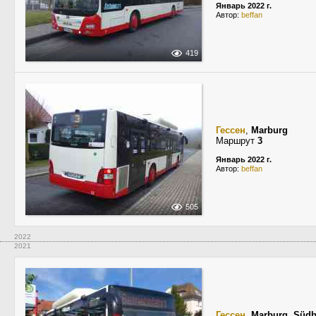
Январь 2022 г.
Автор:
beffan
419
Гессен
,
Marburg
Маршрут
3
Январь 2022 г.
Автор:
beffan
505
2022
2021
Гессен
,
Marburg
,
Südb