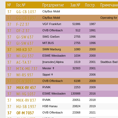
№
Гос.№
Предприятие
Зав.№
Постр.
Примечани
37
GG-CB 1037
CityBus Mobil
37
GG-CB 1037
CityBus Mobil
Operating for
37
F-ZZ 37
VGF Frankfurt
51986
1987
37
OF-Z 37
OVB Offenbach
512
1991
37
GI-SW 637
SWG Gießen
2755
1996
37
GI-SW 637
MIT.BUS
2755
1996
37
MR-KD 37
SWM Marburg
1080
2000
37
WI-GU 337
ESWE Wiesbaden
1034
2000
37
AC-TA 37
[transdev] Alpina
1519
2001
Stadtbus Bad
37
MTK-ME 737
Mester ✝
32303
2001
37
WI-RS 937
Sippel ✝︎
2006
37
OF-V 3037
OVB Offenbach
6198
2009
37
MKK-RV 437
RVMK
2253
2009
37
WI-VG 1037
ESWE Wiesbaden
130988
2016
37
MKK-RV 837
RVMK
20051
2018
37
HU-SB 1937
HSB Hanau
20824
2019
37
OF-M 7037
OVB Offenbach
23368
2021