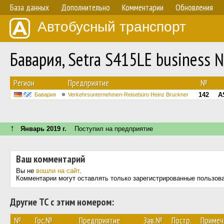
База данных
Дополнительно
Комментарии
Обновления
Автобусный транспорт
Бавария, Setra S415LE business 
Регион
Предприятие
№
142
A
Бавария
Verkehrsunternehmen-Reisebüro Heinz Bruckner
↑
Январь 2019 г.
Поступил на предприятие
Ваш комментарий
Вы не
вошли на сайт
.
Комментарии могут оставлять только зарегистрированные пользов
Другие ТС с этим номером:
№
Гос.№
Предприятие
Зав.№
Постр.
Примеч