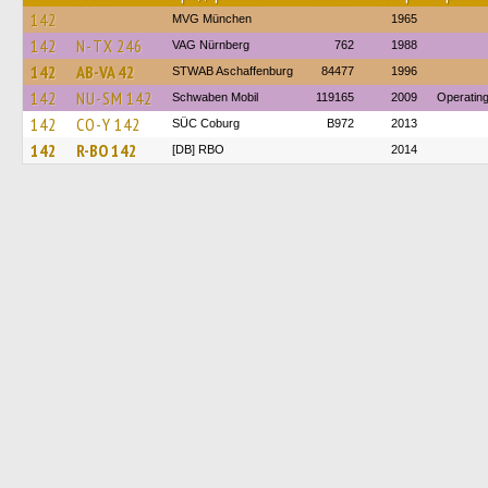
142
MVG München
1965
142
N-TX 246
VAG Nürnberg
762
1988
142
AB-VA 42
STWAB Aschaffenburg
84477
1996
142
NU-SM 142
Schwaben Mobil
119165
2009
Operatin
142
CO-Y 142
SÜC Coburg
B972
2013
142
R-BO 142
[DB] RBO
2014