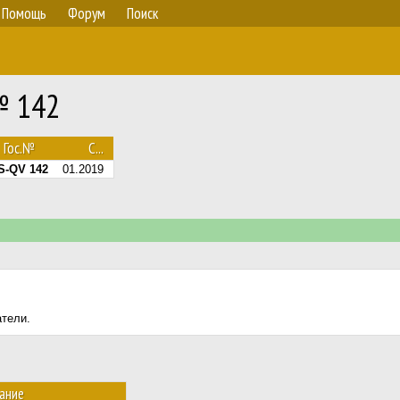
Помощь
Форум
Поиск
№ 142
Гос.№
С...
S-QV 142
01.2019
атели.
ание