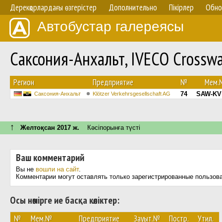
Дерекқорлардағы өзгерістер
Дополнительно
Пікірлер
Обно
Автобустар галереясы
Саксония-Анхальт, IVECO Crossw
Регион
Предприятие
№
Мем.
74
SAW-KV
Саксония-Анхальт
Klötzer Verkehrsgesellschaft AG
↑
Желтоқсан 2017 ж.
Кәсіпорынға түсті
Ваш комментарий
Вы не
вошли на сайт
.
Комментарии могут оставлять только зарегистрированные пользов
Осы нөмірге ие басқа көліктер:
№
Мем.№
Предприятие
Зауыт.№
Постр.
Утил.