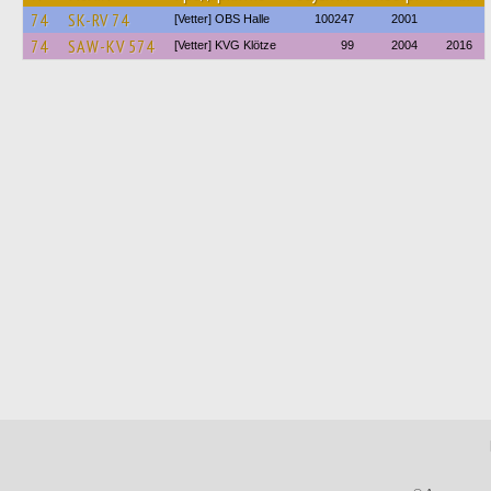
74
SK-RV 74
[Vetter] OBS Halle
100247
2001
74
SAW-KV 574
[Vetter] KVG Klötze
99
2004
2016