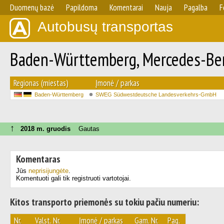
Duomenų bazė
Papildoma
Komentarai
Nauja
Pagalba
F
Autobusų transportas
Baden-Württemberg, Mercedes-Ben
Regionas (miestas)
Įmonė / parkas
Baden-Württemberg
SWEG Südwestdeutsche Landesverkehrs-GmbH
↑
2018 m. gruodis
Gautas
Komentaras
Jūs
neprisijungėte
.
Komentuoti gali tik registruoti vartotojai.
Kitos transporto priemonės su tokiu pačiu numeriu:
Nr.
Valst. Nr.
Įmonė / parkas
Gam. Nr.
Pag.