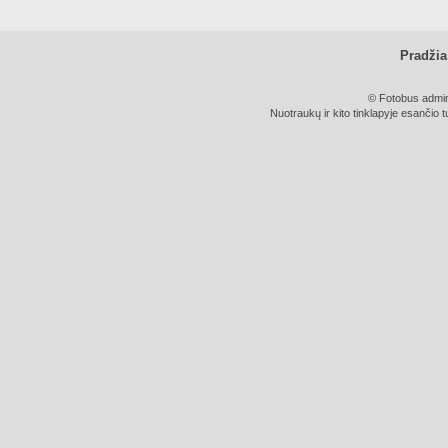
Pradžia
© Fotobus admini
Nuotraukų ir kito tinklapyje esančio t