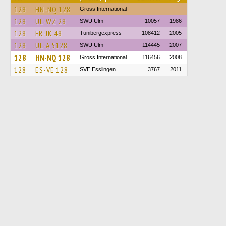
128
HN-NQ 128
Gross International
128
UL-WZ 28
SWU Ulm
10057
1986
128
FR-JK 48
Tunibergexpress
108412
2005
128
UL-A 5128
SWU Ulm
114445
2007
128
HN-NQ 128
Gross International
116456
2008
128
ES-VE 128
SVE Esslingen
3767
2011