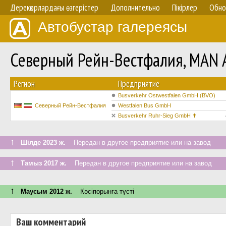
Дерекқорлардағы өзгерістер
Дополнительно
Пікірлер
Обно
Автобустар галереясы
Северный Рейн-Вестфалия, MAN A
Регион
Предприятие
Busverkehr Ostwestfalen GmbH (BVO)
Северный Рейн-Вестфалия
Westfalen Bus GmbH
Busverkehr Ruhr-Sieg GmbH ✝︎
↑
Шілде 2023 ж.
Передан в другое предприятие или на завод
↑
Тамыз 2017 ж.
Передан в другое предприятие или на завод
↑
Маусым 2012 ж.
Кәсіпорынға түсті
Ваш комментарий