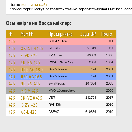
Вы не
вошли на сайт
.
Комментарии могут оставлять только зарегистрированные пользов
Осы нөмірге ие басқа көліктер:
№
Мем.№
Предприятие
Зауыт.№
Постр.
425
BOGESTRA
1971
425
OB-ST 9425
STOAG
51319
1987
425
K-VK 425
KVB Köln
63363
1990
425
SU-HV 425
RSVG Rhein-Sieg
2306
1994
425
HER-AG 199
Graf's Reisen
474
2001
425
HER-AG 165
Graf's Reisen
474
2001
425
NE-ZS 425
swn Neuss
107634
2005
425
MK-V 425
MVG Lüdenscheid
2008
425
EN-VE 8425
VER
132794
2017
425
K-ZY 425
RVK Köln
2019
425
AC-L 425
ASEAG
610866
2019