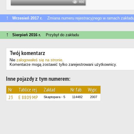
466
↑
Wrzesień 2017 r.
Zmiana numeru rejestracyjnego w ramach zakład
↑
Sierpień 2016 r.
Przybył do zakładu
Twój komentarz
Nie
zalogowałeś się na stronie
.
Komentarze mogą zostawić tylko zarejestrowani użytkownicy.
Inne pojazdy z tym numerem:
Nr
Tablice rej.
Zakład
Nr fab.
Wypr.
23
Е 8809 МР
Skaptopara - 5
114482
2007