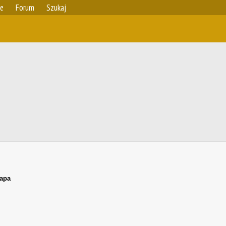
ie
Forum
Szukaj
ара