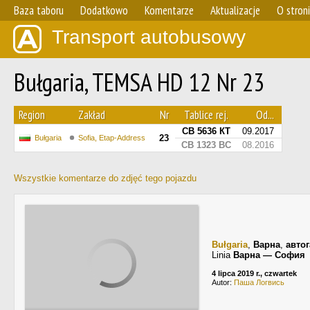
Baza taboru
Dodatkowo
Komentarze
Aktualizacje
O stron
Transport autobusowy
Bułgaria, TEMSA HD 12 Nr 23
Region
Zakład
Nr
Tablice rej.
Od...
СВ 5636 КТ
09.2017
23
Bułgaria
Sofia, Etap-Address
СВ 1323 ВС
08.2016
Wszystkie komentarze do zdjęć tego pojazdu
Bułgaria
,
Варна
,
автог
Linia
Варна — София
4 lipca 2019 r., czwartek
Autor:
Паша Логвись