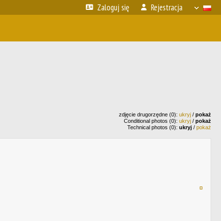
Zaloguj się
Rejestracja
zdjęcie drugorzędne (0):
ukryj
/
pokaż
Conditional photos (0):
ukryj
/
pokaż
Technical photos (0):
ukryj
/
pokaż
¤