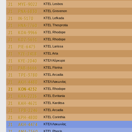
21
MYE-9022
KTEL Lesbos
21
PNA-6830
ΚΤΕL Grevenon
21
IN-5170
KTEL Lefkada
21
HNA-7760
KTEL Thesprotia
21
KOA-9966
KTEL Rhodope
21
KOZ-5651
KTEL Rhodope
21
PIE-6475
KTEL Larissa
21
YZE-2418
KTEL Arta
21
KYE-2040
ΚΤΕΛ Κέρκυρα
21
PAB-6666
KTEL Florina
21
TPE-3780
KTEL Arcadia
21
AKH-4480
ΚΤΕΛ Λακωνίας
21
KON-4252
KTEL Rhodope
21
KHA-2226
ΚΤΕL Evritania
21
KAH-4621
ΚΤΕL Karditsa
21
TPB-2246
KTEL Arcadia
21
KPH-4800
KTEL Corinthia
21
AKH-4474
ΚΤΕΛ Λακωνίας
21
AMA-7560
ΚΤΕL Phocis