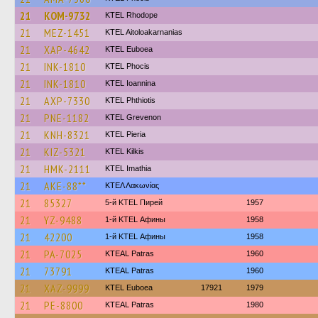
21
KOM-9732
KTEL Rhodope
21
MEZ-1451
KTEL Aitoloakarnanias
21
XAP-4642
ΚΤΕL Euboea
21
INK-1810
ΚΤΕL Phocis
21
INK-1810
KTEL Ioannina
21
AXP-7330
ΚΤΕL Phthiotis
21
PNE-1182
ΚΤΕL Grevenon
21
KNH-8321
KTEL Pieria
21
KIZ-5321
KTEL Kilkis
21
HMK-2111
KTEL Imathia
21
AKE-88**
ΚΤΕΛ Λακωνίας
21
85327
5-й KTEL Пирей
1957
21
YZ-9488
1-й KTEL Афины
1958
21
42200
1-й KTEL Афины
1958
21
PA-7025
KTEAL Patras
1960
21
73791
KTEAL Patras
1960
21
XAZ-9999
ΚΤΕL Euboea
17921
1979
21
PE-8800
KTEAL Patras
1980