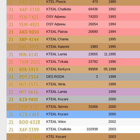
21
AXO-3012
ΚΤΕL Phocis
473
1990
21
XAP-3330
KTEAL Chalkida
69436
1992
21
YEH-7421
OSY Афины
74203
1993
21
YEM-4921
OSY Афины
26054
1994
21
AXO-9030
KTEAL Patras
20690
1994
21
XNP-4244
KTEAL Chania
1995
21
KNK-4921
KTEAL Katerini
1983
1995
21
MIN-6141
KTEAL Lamia
23655
11.1995
21
TKM-2021
KTEAL Trikala
23782
1996
21
KYK-3915
KTEAL Kerkyra
89958
05.1998
21
POT-2534
DES RODA
3
1999
21
MIT-2575
KTEAL Veria
1999
21
MIT-9636
KTEAL Lamia
1999
21
KZX-9801
KTEAL Kozani
2000
21
PMX-4231
KTEAL Serres
31656
2000
21
KZX-1468
KTEAL Kozani
2000
21
BOO-6328
KTEAL Volos
2002
21
XAY-3399
KTEAL Chalkida
102938
2003
21
KZM-2160
ΚΤΕL Kozani
2003