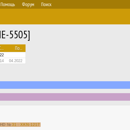
Помощь
Форум
Поиск
IE-5505]
С...
По...
22
14
04.2022
T-HD
№
31 · XKN-1217