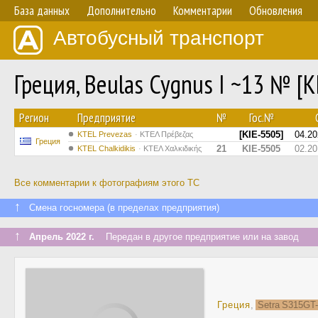
База данных
Дополнительно
Комментарии
Обновления
Автобусный транспорт
Греция, Beulas Cygnus I ~13 № [K
Регион
Предприятие
№
Гос.№
[KIE-5505]
04.20
KTEL Prevezas
ΚΤΕΛ Πρέβεζας
Греция
21
KIE-5505
02.20
ΚΤΕL Chalkidikis
ΚΤΕΛ Χαλκιδικής
Все комментарии к фотографиям этого ТС
↑
Смена госномера (в пределах предприятия)
↑
Апрель 2022 г.
Передан в другое предприятие или на завод
Греция
,
Setra S315G