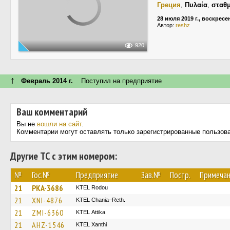
Греция
,
Πυλαία
,
σταθμ
28 июля 2019 г., воскресе
Автор:
reshz
920
↑
Февраль 2014 г.
Поступил на предприятие
Ваш комментарий
Вы не
вошли на сайт
.
Комментарии могут оставлять только зарегистрированные пользов
Другие ТС с этим номером:
№
Гос.№
Предприятие
Зав.№
Постр.
Примеча
21
PKA-3686
ΚΤΕL Rodou
21
XNI-4876
KTEL Chania–Reth.
21
ZMI-6360
KΤΕL Αttika
21
AHZ-1546
KTEL Xanthi