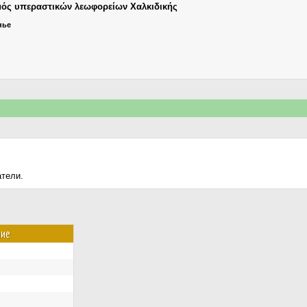
ός υπεραστικών λεωφορείων Χαλκιδικής
нье
атели.
ние