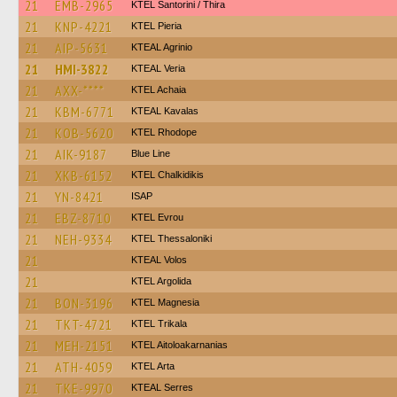
21
EMB-2965
KTEL Santorini / Thira
21
KNP-4221
KTEL Pieria
21
AIP-5631
KTEAL Agrinio
21
HMI-3822
KTEAL Veria
21
AXX-****
KTEL Achaia
21
KBM-6771
KTEAL Kavalas
21
KOB-5620
KTEL Rhodope
21
AIK-9187
Blue Line
21
XKB-6152
ΚΤΕL Chalkidikis
21
YN-8421
ISAP
21
EBZ-8710
KTEL Evrou
21
NEH-9334
KTEL Thessaloniki
21
KTEAL Volos
21
KTEL Argolida
21
BON-3196
ΚΤΕL Magnesia
21
TKT-4721
ΚΤΕL Τrikala
21
MEH-2151
KTEL Aitoloakarnanias
21
ATH-4059
KTEL Arta
21
TKE-9970
KTEAL Serres