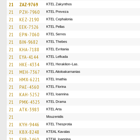
21
ZAZ-9769
KTEL Zakynthos
21
PZH-7960
KTEL Preveza
21
KEZ-2190
KTEL Cephalonia
21
EEK-7526
KTEL Pellas
21
EPN-7060
KTEL Serres
21
BIN-9682
KTEL Thebes
21
KHA-7188
ΚΤΕL Evritania
21
EYA-4144
KTEL Lefkada
21
HKE-4334
KTEL Heraklion–Las.
21
MEH-7367
KTEL Aitoloakarnanias
21
HMX-6221
KTEL Imathia
21
PAE-4560
KTEL Florina
21
KAH-5252
KTEL Ioannina
21
PMK-4525
KTEL Drama
21
ATK-3983
KTEL Arta
21
Mouzenidis
21
KYH-9446
KTEL Thesprotia
21
KBX-8248
KTEAL Kavalas
21
EYB-7460
KTEAL Ioannina