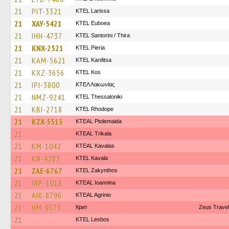
21
PIT-3321
KTEL Larissa
21
XAY-5421
ΚΤΕL Euboea
21
IHH-4737
KTEL Santorini / Thira
21
KNX-2521
KTEL Pieria
21
KAM-5621
ΚΤΕL Karditsa
21
KXZ-3656
KTEL Kos
21
IPI-3800
ΚΤΕΛ Λακωνίας
21
NMZ-9241
KTEL Thessaloniki
21
KBI-2718
KTEL Rhodope
21
KZX-5513
KTEAL Ptolemaida
21
KTEAL Trikala
21
KM-1042
KTEAL Kavalas
21
KN-4283
KTEL Kavala
21
ZAE-6767
KTEL Zakynthos
21
INP-1018
KTEAL Ioannina
21
AIK-8796
KTEAL Agrinio
21
HM-9375
Крит
Zeus Travel
21
KTEL Lesbos