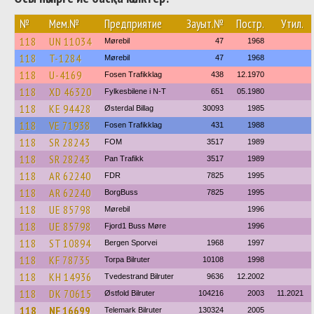
№
Мем.№
Предприятие
Зауыт.№
Постр.
Утил.
118
UN 11034
Mørebil
47
1968
118
T-1284
Mørebil
47
1968
118
U-4169
Fosen Trafikklag
438
12.1970
118
XD 46320
Fylkesbilene i N-T
651
05.1980
118
KE 94428
Østerdal Billag
30093
1985
118
VE 71938
Fosen Trafikklag
431
1988
118
SR 28243
FOM
3517
1989
118
SR 28243
Pan Trafikk
3517
1989
118
AR 62240
FDR
7825
1995
118
AR 62240
BorgBuss
7825
1995
118
UE 85798
Mørebil
1996
118
UE 85798
Fjord1 Buss Møre
1996
118
ST 10894
Bergen Sporvei
1968
1997
118
KF 78735
Torpa Bilruter
10108
1998
118
KH 14936
Tvedestrand Bilruter
9636
12.2002
118
DK 70615
Østfold Bilruter
104216
2003
11.2021
118
NF 16699
Telemark Bilruter
130324
2005