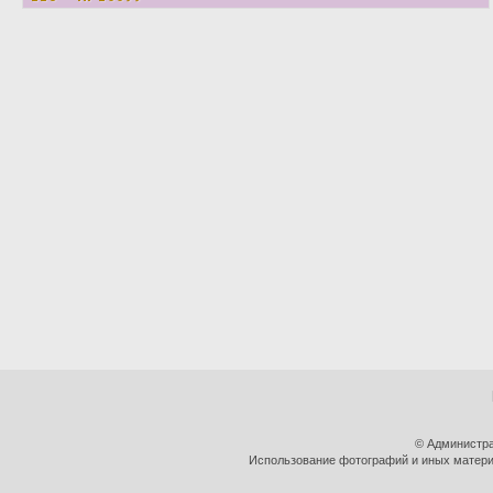
© Администра
Использование фотографий и иных материа