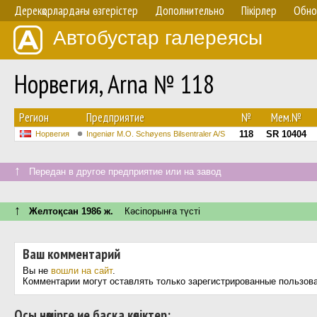
Дерекқорлардағы өзгерістер
Дополнительно
Пікірлер
Обно
Автобустар галереясы
Норвегия, Arna № 118
Регион
Предприятие
№
Мем.№
118
SR 10404
Норвегия
Ingeniør M.O. Schøyens Bilsentraler A/S
↑
Передан в другое предприятие или на завод
↑
Желтоқсан 1986 ж.
Кәсіпорынға түсті
Ваш комментарий
Вы не
вошли на сайт
.
Комментарии могут оставлять только зарегистрированные пользов
Осы нөмірге ие басқа көліктер: