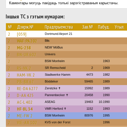
Каментары могуць пакідаць толькі зарэгістраваныя карыстачы.
Іншыя ТС з гэтым нумарам:
№
Дзярж.№
Прадпрыемства
Зав.№
Пабуд.
Утыл.
2
[059]
Dortmund Airport 21
2
WAF-PA 202
Bils
2
MG-258
NEW' MöBus
2
BN-UR 602
Univers
2
BSM Monheim
1963
2
RS-VK 2
SR Remscheid
2
1969
2
HAM-VK 2
Stadtwerke Hamm
4473
1982
2
PB-BR 67
Böddeker
59465
1989
2
RE-DA 6277
Zeretzke ✝
15992
1989
2
D-AA 425
Pannenbecker ✝︎
20458
1990
2
AC-L 402
ASEAG
19463
10.1990
2
HF-BL 34
VMR Herford ✝
1152
1993
2
ME-FW 2
BSM Monheim
80976
1995
2
VIE-AX 102
KVS von der Forst
1996