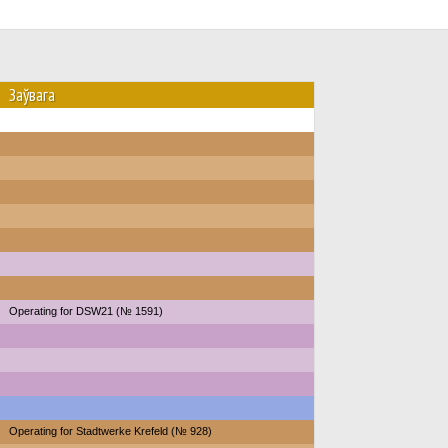
Заўвага
Operating for DSW21 (№ 1591)
Operating for Stadtwerke Krefeld (№ 928)