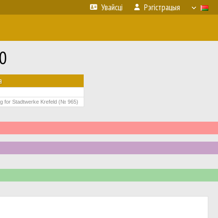
Увайсці
Рэгістрацыя
0
а
g for Stadtwerke Krefeld (№ 965)