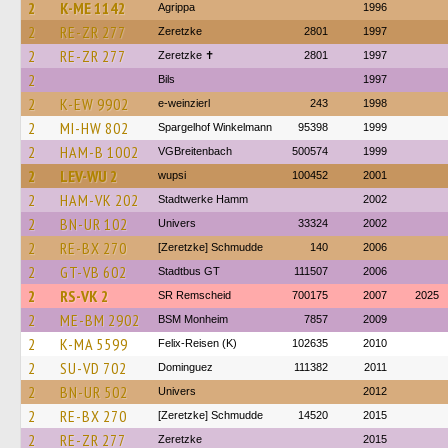
2
K-ME 1142
Agrippa
1996
2
RE-ZR 277
Zeretzke
2801
1997
2
RE-ZR 277
Zeretzke ✝
2801
1997
2
Bils
1997
2
K-EW 9902
e-weinzierl
243
1998
2
MI-HW 802
Spargelhof Winkelmann
95398
1999
2
HAM-B 1002
VGBreitenbach
500574
1999
2
LEV-WU 2
wupsi
100452
2001
2
HAM-VK 202
Stadtwerke Hamm
2002
2
BN-UR 102
Univers
33324
2002
2
RE-BX 270
[Zeretzke] Schmudde
140
2006
2
GT-VB 602
Stadtbus GT
111507
2006
2
RS-VK 2
SR Remscheid
700175
2007
2025
2
ME-BM 2902
BSM Monheim
7857
2009
2
K-MA 5599
Felix-Reisen (K)
102635
2010
2
SU-VD 702
Dominguez
111382
2011
2
BN-UR 502
Univers
2012
2
RE-BX 270
[Zeretzke] Schmudde
14520
2015
2
RE-ZR 277
Zeretzke
2015