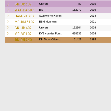
2
BN-UR 502
Univers
82
2015
2
WAF-PA 302
Bils
132279
2016
2
HAM-VK 202
Stadtwerke Hamm
2018
2
ME-BM 3102
BSM Monheim
2021
2
BN-UR 402
Univers
132964
2024
2
VIE-VF 102
KVS von der Forst
618333
2024
DN-DH 240
DH Tours-Olbertz
81427
1995