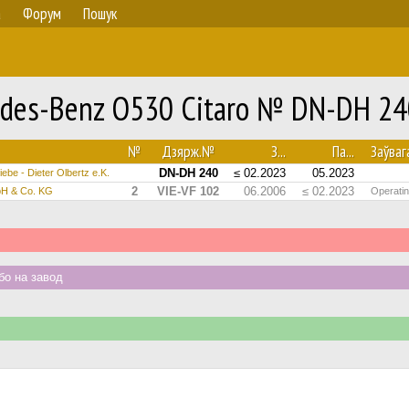
а
Форум
Пошук
edes-Benz O530 Citaro № DN-DH 24
№
Дзярж.№
З...
Па...
Заўваг
DN-DH 240
≤ 02.2023
05.2023
ebe - Dieter Olbertz e.K.
2
VIE-VF 102
06.2006
≤ 02.2023
bH & Co. KG
Operatin
о на завод