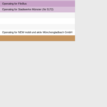
Operating for FlixBus
Operating for Stadtwerke Münster (№ 5172)
Operating for NEW mobil und aktiv Mönchengladbach GmbH