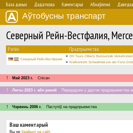
База даных
Дадаткова
Каментарыі
Абнаўленнi
Даведк
Аўтобусны транспарт
Северный Рейн-Вестфалия, Merc
Рэгіён
Прадпрыемства
DH Tours-Olbertz Bustouristik-Verkehrsbetri
Северный Рейн-Вестфалия
Kraftverkehr Schwalmtal von der Forst Gm
↑
Май 2023 г.
Спісан
↑
Люты 2023 г. або раней
Передадзен у другое прадпрыемства аб
↑
Чэрвень 2006 г.
Паступiў на прадпрыемства
Ваш каментарый
Вы не
ўвайшлі на сайт
.