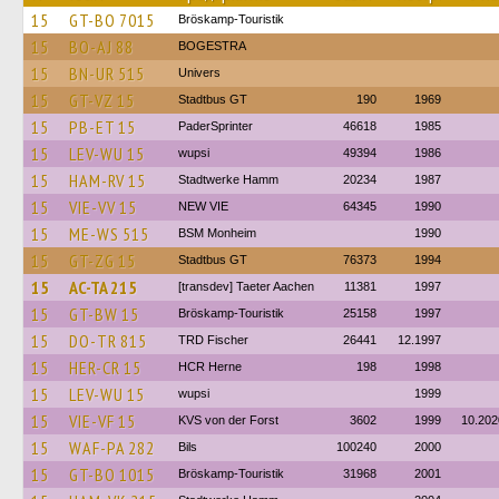
15
GT-BO 7015
Bröskamp-Touristik
15
BO-AJ 88
BOGESTRA
15
BN-UR 515
Univers
15
GT-VZ 15
Stadtbus GT
190
1969
15
PB-ET 15
PaderSprinter
46618
1985
15
LEV-WU 15
wupsi
49394
1986
15
HAM-RV 15
Stadtwerke Hamm
20234
1987
15
VIE-VV 15
NEW VIE
64345
1990
15
ME-WS 515
BSM Monheim
1990
15
GT-ZG 15
Stadtbus GT
76373
1994
15
AC-TA 215
[transdev] Taeter Aachen
11381
1997
15
GT-BW 15
Bröskamp-Touristik
25158
1997
15
DO-TR 815
TRD Fischer
26441
12.1997
15
HER-CR 15
HCR Herne
198
1998
15
LEV-WU 15
wupsi
1999
15
VIE-VF 15
KVS von der Forst
3602
1999
10.202
15
WAF-PA 282
Bils
100240
2000
15
GT-BO 1015
Bröskamp-Touristik
31968
2001