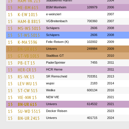
15
HAM-VK 215
Stadtwerke Hamm
2004
15
ME-BM 615
BSM Monheim
109979
2006
15
K-EW 1015
e-weinzierl
2007
15
HAM-B 8815
VGBreitenbach
700360
2007
15
MS-WS 5015
Schäpers
2606
2008
15
ST-WS 5015
Schäpers
2606
2008
15
K-MA 5596
Felix-Reisen (K)
102002
2009
15
BN-UR 615
Univers
249984
2009
15
GT-VB 1015
Stadtbus GT
2010
15
PB-ET 15
PaderSprinter
7455
2011
15
HER-CR 15
HCR Herne
2011
15
RS-VK 15
SR Remscheid
703351
2013
15
LEV-WU 15
wupsi
2183
2014
15
ST-CW 515
Weilke
600134
2016
15
VIE-NW 15
NEW VIE
2021
15
BN-UR 615
Univers
614532
2021
15
SU-WD 5515
Decker Reisen
2023
15
BN-UR 2415
Univers
401715
2024