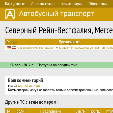
База данных
Дополнительно
Комментарии
Обновления
Автобусный транспорт
Северный Рейн-Вестфалия, Merced
Регион
Предприятие
Северный Рейн-Вестфалия
Kraftverkehr Schwalmtal von der Forst Gm
↑
Январь 2012 г.
Поступил на предприятие
Ваш комментарий
Вы не
вошли на сайт
.
Комментарии могут оставлять только зарегистрированные пользов
Другие ТС с этим номером:
№
Гос.№
Предприятие
Зав.№
Постр.
Утил