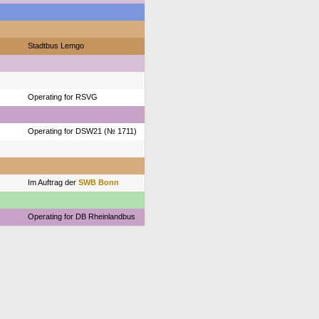
Stadtbus Lemgo
Operating for RSVG
Operating for DSW21 (№ 1711)
Im Auftrag der
SWB Bonn
Operating for DB Rheinlandbus