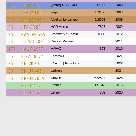
177
SK-RV 177
[Vetter] OBS Halle
117117
2008
85
LEV-WU 85
wupsi
119153
2009
85
LIP-LE 885
[vbe] Linke Lemgo
118362
2009
85
HER-CR 85
HCR Herne
7827
2009
85
HAM-VK 385
Stadtwerke Hamm
10906
2012
85
SU-WD 785
Decker Reisen
2014
177
HAL-R 1977
HAVAG
375
2019
85
RE-ZR 8577
Zeretzke
2021
85
DN-VB 85
[R.A.T.H] Rurtalbus
2022
85
BN-UR 485
Univers
2024
85
BN-UR 2685
Univers
622824
2026
EU-LO 147
Lehner
131340
2016
EU-LO 147
Lehner
789
2020