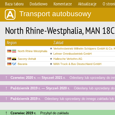
Baza taboru
Dodatkowo
Komentarze
Aktualizacje
O stron
Transport autobusowy
North Rhine-Westphalia, MAN 18C 
Region
Zakład
Verkehrsbetrieb Wilhelm Schäpers GmbH & Co.
North Rhine-Westphalia
Lehner Omnibusbetrieb GmbH
Saxony-Anhalt
Hallesche Verkehrs AG
Bavaria
MAN Truck & Bus Deutschland GmbH
↑
Czerwiec 2020 r. — Styczeń 2021 r.
Odesłany lub sprzedany do inne
↑
Październik 2019 r. — Styczeń 2020 r.
Odesłany lub sprzedany do i
↑
Październik 2019 r.
Odesłany lub sprzedany do innego zakładu lub 
↑
Czerwiec 2019 r.
Przybył do zakładu