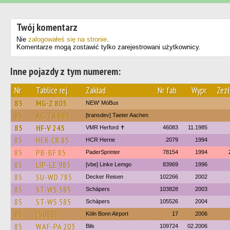
Twój komentarz
Nie
zalogowałeś się na stronie
.
Komentarze mogą zostawić tylko zarejestrowani użytkownicy.
Inne pojazdy z tym numerem:
Nr
Tablice rej.
Zakład
Nr fab.
Wypr.
Zez
85
MG-Z 805
NEW' MöBus
85
AC-TA 885
[transdev] Taeter Aachen
85
HF-V 245
VMR Herford ✝
46083
11.1985
85
HER-CR 85
HCR Herne
2079
1994
85
PB-BF 85
PaderSprinter
78154
1994
85
LIP-LE 985
[vbe] Linke Lemgo
83969
1996
85
SU-WD 785
Decker Reisen
102266
2002
85
ST-WS 585
Schäpers
103828
2003
85
ST-WS 585
Schäpers
105526
2004
85
[5085]
Köln Bonn Airport
17
2006
85
WAF-PA 203
Bils
109724
02.2006