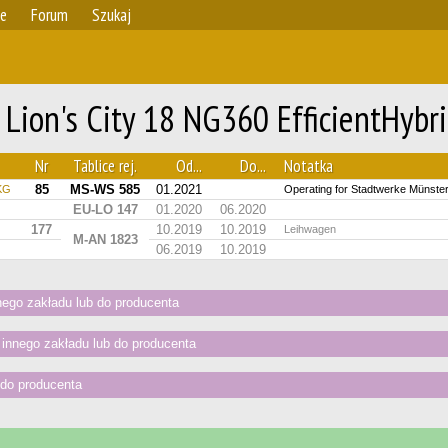
ie
Forum
Szukaj
Lion's City 18 NG360 EfficientHybri
Nr
Tablice rej.
Od...
Do...
Notatka
85
MS-WS 585
01.2021
 KG
Operating for Stadtwerke Münste
EU-LO 147
01.2020
06.2020
177
10.2019
10.2019
Leihwagen
M-AN 1823
06.2019
10.2019
go zakładu lub do producenta
nnego zakładu lub do producenta
do producenta