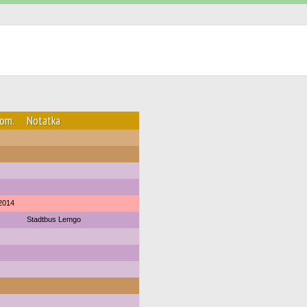
łom.
Notatka
2014
Stadtbus Lemgo